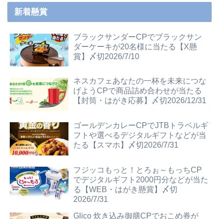
新着懸賞
ブラックサンダーCPでブラックサン
ダーケーキが20名様に当たる【X懸
賞】〆切2026/7/10
ネスカフェあなたの一杯を未来につな
げようCPで商品詰め合わせが当たる
【封筒・はがき応募】〆切2026/12/31
ゴールデンカレーCPでJTBトラベルギ
フトや選べるデジタルギフトなどが当
たる【スマホ】〆切2026/7/31
フジッコもっと！とろぉ～もっちCP
でデジタルギフト2000円分などが当た
る【WEB・はがき懸賞】〆切
2026/7/31
Glico 炊き込み御膳CPでおこめ券が