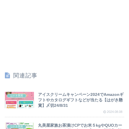
関連記事
アイスクリームキャンペーン2024でAmazonギ
はがき懸賞
フトやカタログギフトなどが当たる【はがき懸
賞】〆切24/8/31
2024.08.08
丸美屋家族お茶漬けCPでお米５kgやQUOカー
はがき懸賞