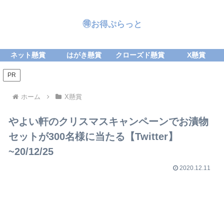
🉐お得ぷらっと
ネット懸賞
はがき懸賞
クローズド懸賞
X懸賞
PR
ホーム
X懸賞
やよい軒のクリスマスキャンペーンでお漬物
セットが300名様に当たる【Twitter】
~20/12/25
2020.12.11