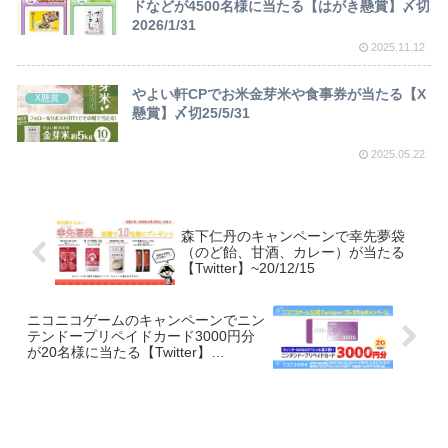
ドなどが4500名様に当たる【はがき懸賞】〆切
2026/1/31
2025.11.12
やよい軒CPでお米金芽米や食事券が当たる【X
X懸賞
懸賞】〆切25/5/31
2025.05.22
森下仁丹のキャンペーンで幸先夢袋
（のど飴、甘酒、カレー）が当たる
【Twitter】~20/12/15
ニコニコゲームのキャンペーンでニン
テンドープリペイドカード3000円分
が20名様に当たる【Twitter】
~20/12/31