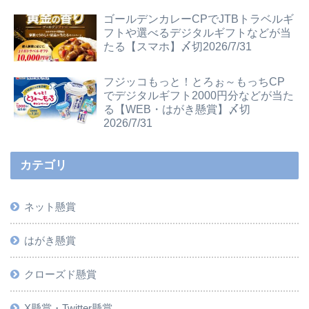
ゴールデンカレーCPでJTBトラベルギ
フトや選べるデジタルギフトなどが当
たる【スマホ】〆切2026/7/31
フジッコもっと！とろぉ～もっちCP
でデジタルギフト2000円分などが当た
る【WEB・はがき懸賞】〆切
2026/7/31
カテゴリ
ネット懸賞
はがき懸賞
クローズド懸賞
X懸賞・Twitter懸賞