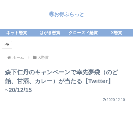
🉐お得ぷらっと
ネット懸賞
はがき懸賞
クローズド懸賞
X懸賞
PR
ホーム
X懸賞
森下仁丹のキャンペーンで幸先夢袋（のど
飴、甘酒、カレー）が当たる【Twitter】
~20/12/15
2020.12.10