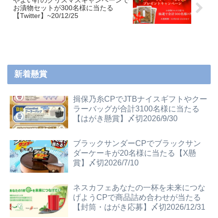
やよい軒のクリスマスキャンペーンで
お漬物セットが300名様に当たる
【Twitter】~20/12/25
新着懸賞
揖保乃糸CPでJTBナイスギフトやクー
ラーバッグが合計3100名様に当たる
【はがき懸賞】〆切2026/9/30
ブラックサンダーCPでブラックサン
ダーケーキが20名様に当たる【X懸
賞】〆切2026/7/10
ネスカフェあなたの一杯を未来につな
げようCPで商品詰め合わせが当たる
【封筒・はがき応募】〆切2026/12/31