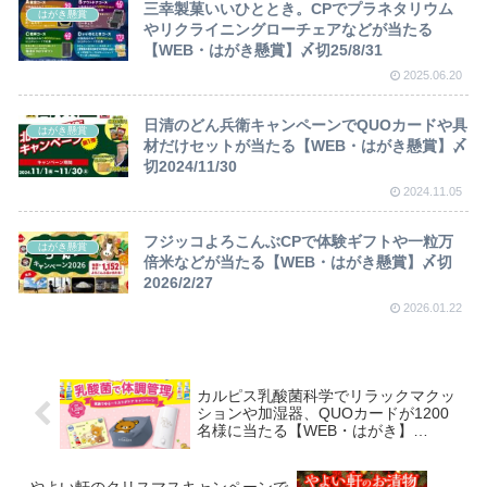
三幸製菓いいひととき。CPでプラネタリウム
はがき懸賞
やリクライニングローチェアなどが当たる
【WEB・はがき懸賞】〆切25/8/31
2025.06.20
日清のどん兵衛キャンペーンでQUOカードや具
はがき懸賞
材だけセットが当たる【WEB・はがき懸賞】〆
切2024/11/30
2024.11.05
フジッコよろこんぶCPで体験ギフトや一粒万
はがき懸賞
倍米などが当たる【WEB・はがき懸賞】〆切
2026/2/27
2026.01.22
カルピス乳酸菌科学でリラックマクッ
ションや加湿器、QUOカードが1200
名様に当たる【WEB・はがき】
~21/2/10