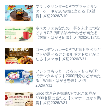
ブラックサンダーCPでブラックサン
ダーケーキが20名様に当たる【X懸
賞】〆切2026/7/10
ネスカフェあなたの一杯を未来につな
げようCPで商品詰め合わせが当たる
【封筒・はがき応募】〆切2026/12/31
ゴールデンカレーCPでJTBトラベルギ
フトや選べるデジタルギフトなどが当
たる【スマホ】〆切2026/7/31
フジッコもっと！とろぉ～もっちCP
でデジタルギフト2000円分などが当た
る【WEB・はがき懸賞】〆切
2026/7/31
Glico 炊き込み御膳CPでおこめ券が
5000名様に当たる【スマホ・はがき懸
賞】〆切2026/7/31