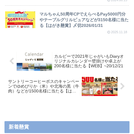
マルちゃん50周年CPでえらべるPay5000円分
はがき懸賞
やテーブルグリルピュアなどが3150名様に当た
る【はがき懸賞】〆切2026/01/31
2025.11.18
カルビーで2021年じゃがいもDiaryオ
リジナルカレンダー壁掛けや卓上が
200名様に当たる【WEB】~20/12/21
サントリーコーヒーボスのキャンペー
ンでゆめぴりか（米）や北海の黒（牛
肉）などが1500名様に当たる【はが
き】~21/2/28
新着懸賞