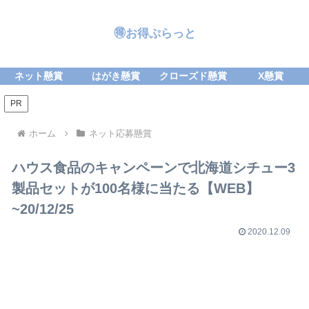
🉐お得ぷらっと
ネット懸賞
はがき懸賞
クローズド懸賞
X懸賞
PR
ホーム
ネット応募懸賞
ハウス食品のキャンペーンで北海道シチュー3
製品セットが100名様に当たる【WEB】
~20/12/25
2020.12.09