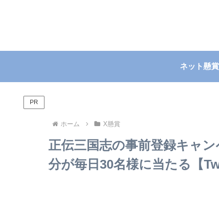
ネット懸賞
PR
ホーム
X懸賞
正伝三国志の事前登録キャンペー
分が毎日30名様に当たる【Twitte