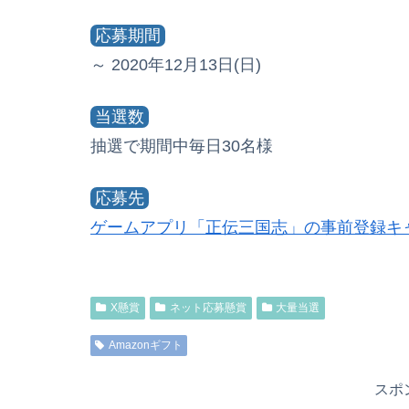
応募期間
～ 2020年12月13日(日)
当選数
抽選で期間中毎日30名様
応募先
ゲームアプリ「正伝三国志」の事前登録キ
X懸賞
ネット応募懸賞
大量当選
Amazonギフト
スポ