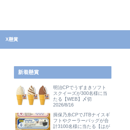
X懸賞
新着懸賞
明治CPでうずまきソフト
スクイーズが300名様に当
たる【WEB】〆切
2026/8/16
揖保乃糸CPでJTBナイスギ
フトやクーラーバッグが合
計3100名様に当たる【はが