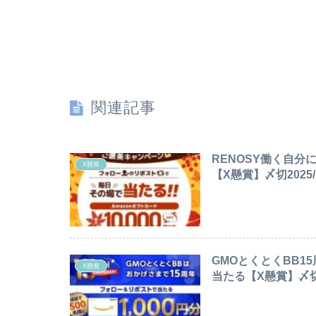
関連記事
RENOSY働く自分
X懸賞
【X懸賞】〆切2025/1
GMOとくとくBB15
X懸賞
当たる【X懸賞】〆切2