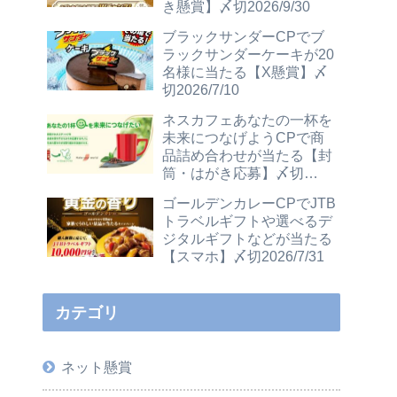
き懸賞】〆切2026/9/30
ブラックサンダーCPでブ
ラックサンダーケーキが20
名様に当たる【X懸賞】〆
切2026/7/10
ネスカフェあなたの一杯を
未来につなげようCPで商
品詰め合わせが当たる【封
筒・はがき応募】〆切
2026/12/31
ゴールデンカレーCPでJTB
トラベルギフトや選べるデ
ジタルギフトなどが当たる
【スマホ】〆切2026/7/31
カテゴリ
ネット懸賞