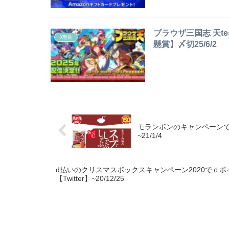
ブラウザ三国志 天t
X懸賞
懸賞】〆切25/6/2
モランボンのキャンペーンで
~21/1/4
d払いのクリスマスボックスキャンペーン2020でｄポイン
【Twitter】~20/12/25