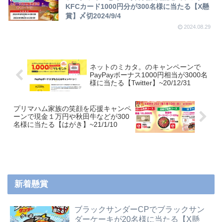
KFCカード1000円分が300名様に当たる【X懸
賞】〆切2024/9/4
2024.08.29
ネットのミカタ。のキャンペーンで
PayPayボーナス1000円相当が3000名
様に当たる【Twitter】~20/12/31
プリマハム家族の笑顔を応援キャンペ
ーンで現金１万円や秋田牛などが300
名様に当たる【はがき】~21/1/10
新着懸賞
ブラックサンダーCPでブラックサン
ダーケーキが20名様に当たる【X懸