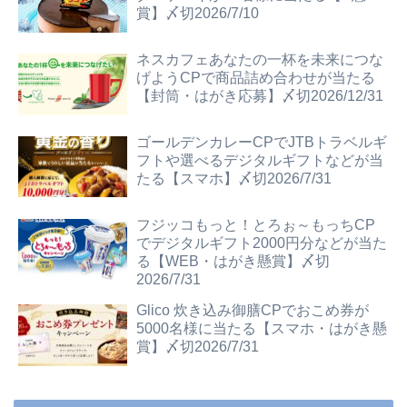
賞】〆切2026/7/10
ネスカフェあなたの一杯を未来につな
げようCPで商品詰め合わせが当たる
【封筒・はがき応募】〆切2026/12/31
ゴールデンカレーCPでJTBトラベルギ
フトや選べるデジタルギフトなどが当
たる【スマホ】〆切2026/7/31
フジッコもっと！とろぉ～もっちCP
でデジタルギフト2000円分などが当た
る【WEB・はがき懸賞】〆切
2026/7/31
Glico 炊き込み御膳CPでおこめ券が
5000名様に当たる【スマホ・はがき懸
賞】〆切2026/7/31