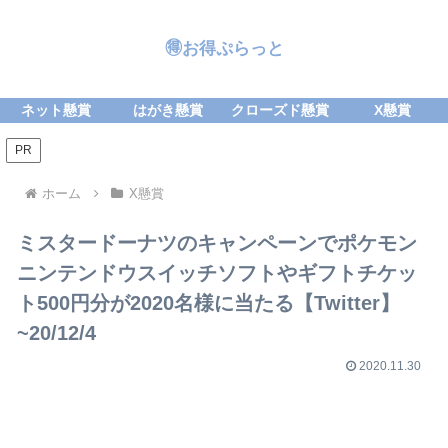
🉐お得ぷらっと
ネット懸賞
はがき懸賞
クローズド懸賞
X懸賞
PR
ホーム
X懸賞
ミスタードーナツのキャンペーンでポケモン
ニンテンドウスイッチソフトやギフトチケッ
ト500円分が2020名様に当たる【Twitter】
~20/12/4
2020.11.30