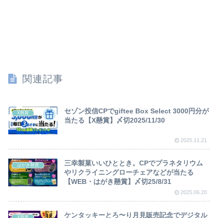
関連記事
セゾン投信CPでgiftee Box Select 3000円分が
X懸賞
当たる【X懸賞】〆切2025/11/30
2025.11.21
三幸製菓いいひととき。CPでプラネタリウム
はがき懸賞
やリクライニングローチェアなどが当たる
【WEB・はがき懸賞】〆切25/8/31
2025.06.20
ケンタッキーとろ〜り月見販売記念でデジタル
X懸賞