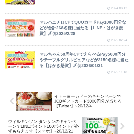
2024.08.12
マルハニチロCPでQUOカードPay1000円分な
はがき懸賞
どが合計268名様に当たる【LINE・はがき懸
賞】〆切2025/2/28
2025.02.24
マルちゃん50周年CPでえらべるPay5000円分
はがき懸賞
やテーブルグリルピュアなどが3150名様に当た
る【はがき懸賞】〆切2026/01/31
2025.11.18
イトーヨーカドーのキャンペーンで
JCBギフトカード3000円分が当たる
【Twitter】~20/12/4
ウィルキンソン タンサンのキャンペ
ーンでLINEポイント100ポイントが必
ずもらえます【スマホ】~20/12/21