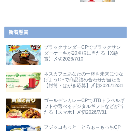
新着懸賞
ブラックサンダーCPでブラックサン
ダーケーキが20名様に当たる【X懸
賞】〆切2026/7/10
ネスカフェあなたの一杯を未来につな
げようCPで商品詰め合わせが当たる
【封筒・はがき応募】〆切2026/12/31
ゴールデンカレーCPでJTBトラベルギ
フトや選べるデジタルギフトなどが当
たる【スマホ】〆切2026/7/31
フジッコもっと！とろぉ～もっちCP