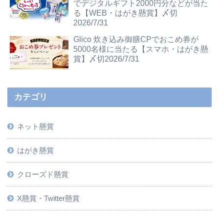
でデジタルギフト2000円分などが当た
る【WEB・はがき懸賞】〆切
2026/7/31
Glico 炊き込み御膳CPでおこめ券が
5000名様に当たる【スマホ・はがき懸
賞】〆切2026/7/31
カテゴリ
ネット懸賞
はがき懸賞
クローズド懸賞
X懸賞・Twitter懸賞