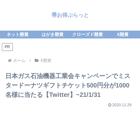
🉐お得ぷらっと
ネット懸賞
はがき懸賞
クローズド懸賞
X懸賞
PR
ホーム
X懸賞
日本ガス石油機器工業会キャンペーンでミス
タードーナツギフトチケット500円分が1000
名様に当たる【Twitter】~21/1/31
2020.11.29