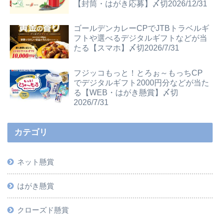
【封筒・はがき応募】〆切2026/12/31
ゴールデンカレーCPでJTBトラベルギ
フトや選べるデジタルギフトなどが当
たる【スマホ】〆切2026/7/31
フジッコもっと！とろぉ～もっちCP
でデジタルギフト2000円分などが当た
る【WEB・はがき懸賞】〆切
2026/7/31
カテゴリ
ネット懸賞
はがき懸賞
クローズド懸賞