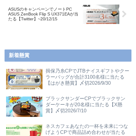
ASUSのキャンペーンでノートPC
ASUS ZenBook Flip S UX371EAが当
たる【Twitter】~20/12/15
新着懸賞
揖保乃糸CPでJTBナイスギフトやクー
ラーバッグが合計3100名様に当たる
【はがき懸賞】〆切2026/9/30
ブラックサンダーCPでブラックサン
ダーケーキが20名様に当たる【X懸
賞】〆切2026/7/10
ネスカフェあなたの一杯を未来につな
げようCPで商品詰め合わせが当たる