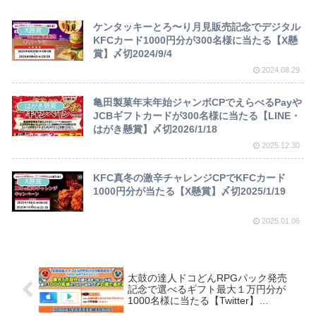
ケンタッキーとろ〜り月見販売記念でデジタル
X懸賞
KFCカード1000円分が300名様に当たる【X懸
賞】〆切2024/9/4
2024.08.29
亀田製菓年末年始ジャンボCPでえらべるPayや
はがき懸賞
JCBギフトカードが300名様に当たる【LINE・
はがき懸賞】〆切2026/1/18
2025.12.30
KFC真冬の激辛チャレンジCPでKFCカード
X懸賞
1000円分が当たる【X懸賞】〆切2025/1/19
2025.01.06
太鼓の達人ドコどんRPGパック発売
記念で選べるギフト最大１万円分が
1000名様に当たる【Twitter】
~20/12/6