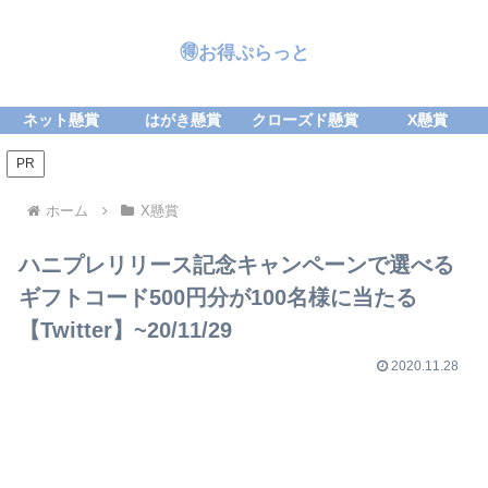
🉐お得ぷらっと
ネット懸賞
はがき懸賞
クローズド懸賞
X懸賞
PR
ホーム
X懸賞
ハニプレリリース記念キャンペーンで選べる
ギフトコード500円分が100名様に当たる
【Twitter】~20/11/29
2020.11.28