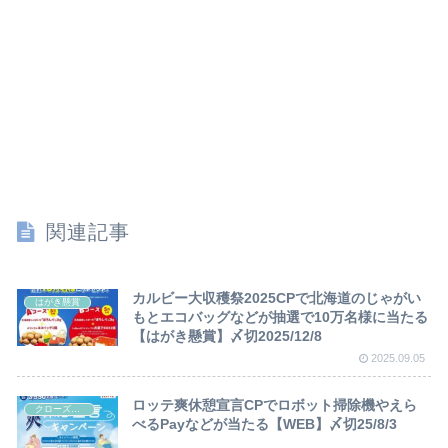
関連記事
カルビー大収穫祭2025CPで北海道のじゃがい
はがき懸賞
もとエコバッグなどが抽選で10万名様に当たる
【はがき懸賞】〆切2025/12/8
2025.09.05
ロッテ爽休憩宣言CPでロボット掃除機やえら
クローズド懸賞
べるPayなどが当たる【WEB】〆切25/8/3