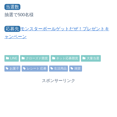
当選数
抽選で500名様
応募先
モンスターボールゲットだぜ！プレゼントキ
ャンペーン
LINE
クローズド懸賞
ネット応募懸賞
大量当選
お菓子
レシート 応募
生活用品
雑貨
スポンサーリンク