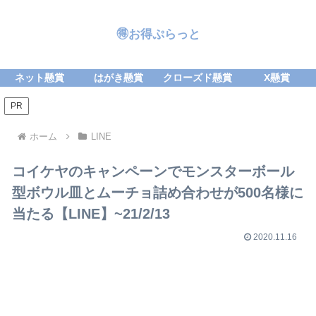
🉐お得ぷらっと
ネット懸賞
はがき懸賞
クローズド懸賞
X懸賞
PR
ホーム
LINE
コイケヤのキャンペーンでモンスターボール
型ボウル皿とムーチョ詰め合わせが500名様に
当たる【LINE】~21/2/13
2020.11.16