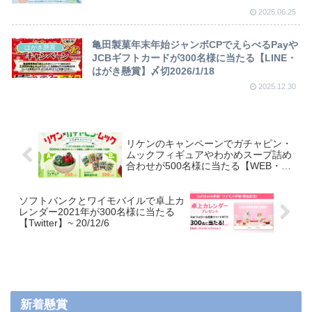
2025.06.25
亀田製菓年末年始ジャンボCPでえらべるPayや
はがき懸賞
JCBギフトカードが300名様に当たる【LINE・
はがき懸賞】〆切2026/1/18
2025.12.30
リケンのキャンペーンでガチャピン・
ムックフィギュアやわかめスープ詰め
合わせが500名様に当たる【WEB・は
がき】
ソフトバンクとワイモバイルで卓上カ
レンダー2021年が300名様に当たる
【Twitter】~ 20/12/6
新着懸賞