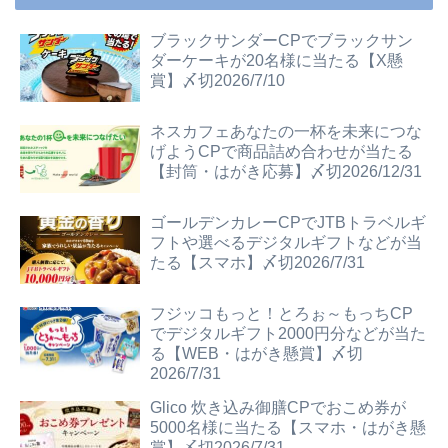
ブラックサンダーCPでブラックサン
ダーケーキが20名様に当たる【X懸
賞】〆切2026/7/10
ネスカフェあなたの一杯を未来につな
げようCPで商品詰め合わせが当たる
【封筒・はがき応募】〆切2026/12/31
ゴールデンカレーCPでJTBトラベルギ
フトや選べるデジタルギフトなどが当
たる【スマホ】〆切2026/7/31
フジッコもっと！とろぉ～もっちCP
でデジタルギフト2000円分などが当た
る【WEB・はがき懸賞】〆切
2026/7/31
Glico 炊き込み御膳CPでおこめ券が
5000名様に当たる【スマホ・はがき懸
賞】〆切2026/7/31