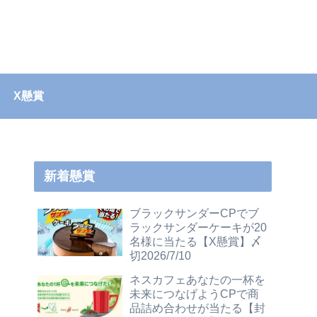
X懸賞
新着懸賞
ブラックサンダーCPでブ
ラックサンダーケーキが20
名様に当たる【X懸賞】〆
切2026/7/10
ネスカフェあなたの一杯を
未来につなげようCPで商
品詰め合わせが当たる【封