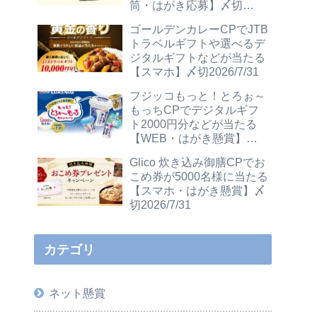
筒・はがき応募】〆切
2026/12/31
ゴールデンカレーCPでJTB
トラベルギフトや選べるデ
ジタルギフトなどが当たる
【スマホ】〆切2026/7/31
フジッコもっと！とろぉ～
もっちCPでデジタルギフ
ト2000円分などが当たる
【WEB・はがき懸賞】〆
切2026/7/31
Glico 炊き込み御膳CPでお
こめ券が5000名様に当たる
【スマホ・はがき懸賞】〆
切2026/7/31
カテゴリ
ネット懸賞