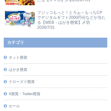
フジッコもっと！とろぉ～もっちCP
でデジタルギフト2000円分などが当た
る【WEB・はがき懸賞】〆切
2026/7/31
カテゴリ
ネット懸賞
はがき懸賞
クローズド懸賞
X懸賞・Twitter懸賞
セール