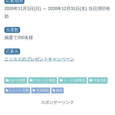
応募期間
2020年11月1日(日) ～ 2020年12月31日(木) 当日消印有
効
当選数
抽選で200名様
応募先
ニッスイのプレゼントキャンペーン
はがき懸賞
クローズド懸賞
ネット応募懸賞
大量当選
レシート 応募
生活用品
雑貨
スポンサーリンク