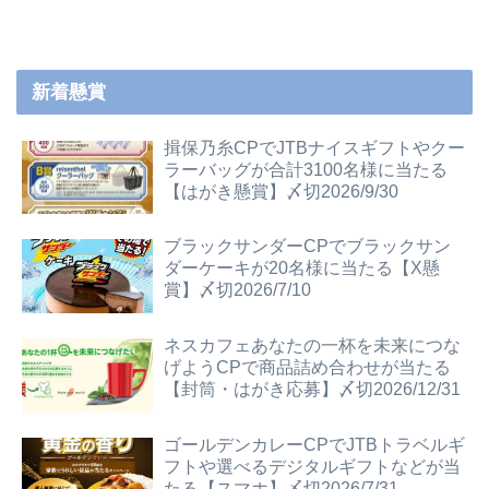
新着懸賞
揖保乃糸CPでJTBナイスギフトやクー
ラーバッグが合計3100名様に当たる
【はがき懸賞】〆切2026/9/30
ブラックサンダーCPでブラックサン
ダーケーキが20名様に当たる【X懸
賞】〆切2026/7/10
ネスカフェあなたの一杯を未来につな
げようCPで商品詰め合わせが当たる
【封筒・はがき応募】〆切2026/12/31
ゴールデンカレーCPでJTBトラベルギ
フトや選べるデジタルギフトなどが当
たる【スマホ】〆切2026/7/31