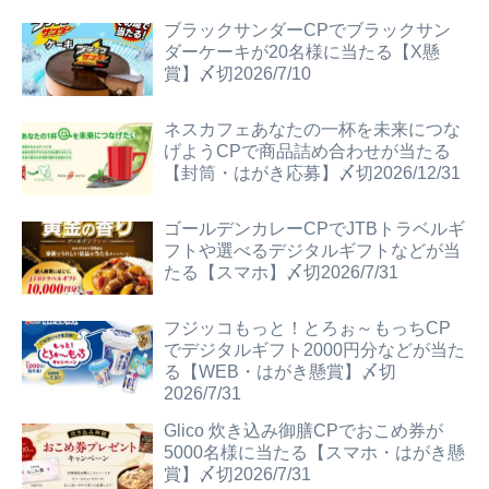
ブラックサンダーCPでブラックサン
ダーケーキが20名様に当たる【X懸
賞】〆切2026/7/10
ネスカフェあなたの一杯を未来につな
げようCPで商品詰め合わせが当たる
【封筒・はがき応募】〆切2026/12/31
ゴールデンカレーCPでJTBトラベルギ
フトや選べるデジタルギフトなどが当
たる【スマホ】〆切2026/7/31
フジッコもっと！とろぉ～もっちCP
でデジタルギフト2000円分などが当た
る【WEB・はがき懸賞】〆切
2026/7/31
Glico 炊き込み御膳CPでおこめ券が
5000名様に当たる【スマホ・はがき懸
賞】〆切2026/7/31