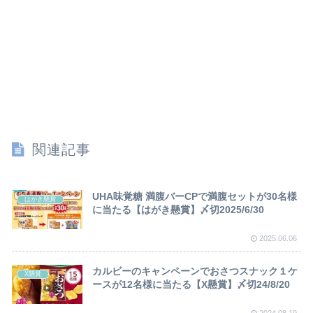
関連記事
UHA味覚糖 満腹バーCPで満腹セットが30名様
はがき懸賞
に当たる【はがき懸賞】〆切2025/6/30
2025.06.06
カルビーのキャンペーンでおさつスナック１ケ
X懸賞
ースが12名様に当たる【X懸賞】〆切24/8/20
2024.08.19