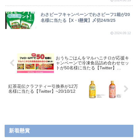
わさビーフキャンペーンでわさビーフ1箱が20
X懸賞
名様に当たる【X・I懸賞】〆切24/9/25
2024.09.12
おうちごはんをマルハニチロが応援キ
ャンペーンで冷凍食品詰め合わせセッ
トが50名様に当たる【Twitter】
~20/10/31
紅茶花伝クラフティー引換券が12万
名様に当たる【Twitter】~20/10/12
新着懸賞