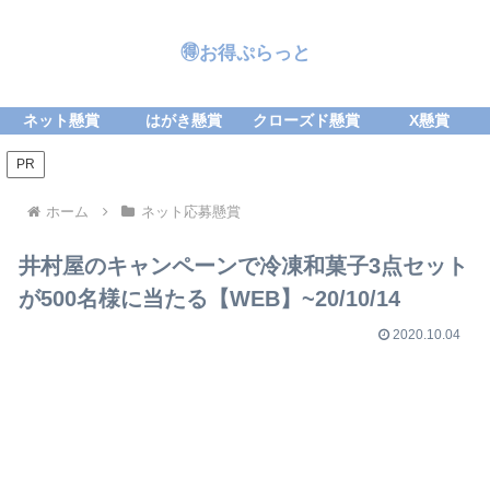
🉐お得ぷらっと
ネット懸賞
はがき懸賞
クローズド懸賞
X懸賞
PR
ホーム
ネット応募懸賞
井村屋のキャンペーンで冷凍和菓子3点セット
が500名様に当たる【WEB】~20/10/14
2020.10.04