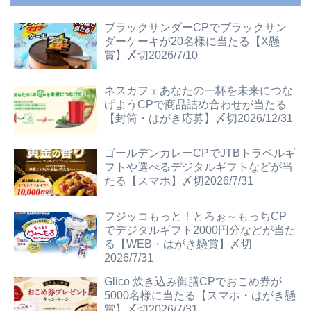
ブラックサンダーCPでブラックサン
ダーケーキが20名様に当たる【X懸
賞】〆切2026/7/10
ネスカフェあなたの一杯を未来につな
げようCPで商品詰め合わせが当たる
【封筒・はがき応募】〆切2026/12/31
ゴールデンカレーCPでJTBトラベルギ
フトや選べるデジタルギフトなどが当
たる【スマホ】〆切2026/7/31
フジッコもっと！とろぉ～もっちCP
でデジタルギフト2000円分などが当た
る【WEB・はがき懸賞】〆切
2026/7/31
Glico 炊き込み御膳CPでおこめ券が
5000名様に当たる【スマホ・はがき懸
賞】〆切2026/7/31