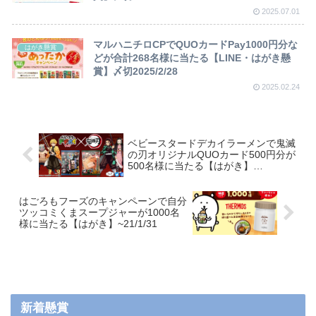
2025.07.01
マルハニチロCPでQUOカードPay1000円分な
はがき懸賞
どが合計268名様に当たる【LINE・はがき懸
賞】〆切2025/2/28
2025.02.24
ベビースタードデカイラーメンで鬼滅
の刃オリジナルQUOカード500円分が
500名様に当たる【はがき】
~20/11/30
はごろもフーズのキャンペーンで自分
ツッコミくまスープジャーが1000名
様に当たる【はがき】~21/1/31
新着懸賞