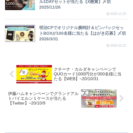
ル1DAYセットが当たる【X懸賞】〆切
2025/11/26
2025.11.20
明治CPでオリジナル腕時計＆ピンバッジセッ
はがき懸賞
トBOXが100名様に当たる【はがき応募】〆切
2026/3/31
2026.02.22
クチーナ・カルダキャンペーンで
QUOカード1000円分が300名様に当
たる【WEB】~20/10/31
伊藤ハムキャンペーンでグランドアル
トバイエルン１ケースが当たる
【Twitter】~20/10/9