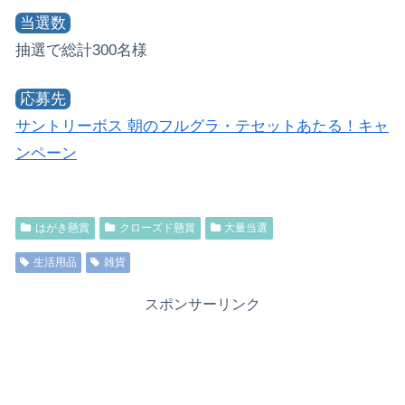
当選数
抽選で総計300名様
応募先
サントリーボス 朝のフルグラ・テセットあたる！キャ
ンペーン
はがき懸賞
クローズド懸賞
大量当選
生活用品
雑貨
スポンサーリンク