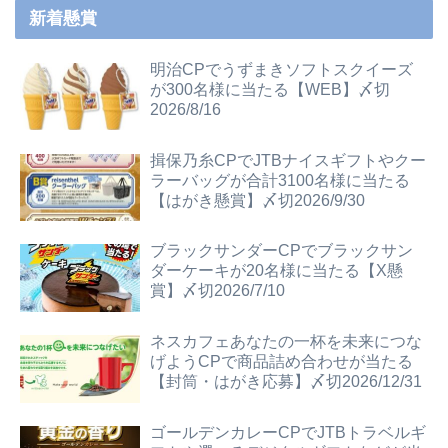
新着懸賞
明治CPでうずまきソフトスクイーズ
が300名様に当たる【WEB】〆切
2026/8/16
揖保乃糸CPでJTBナイスギフトやクー
ラーバッグが合計3100名様に当たる
【はがき懸賞】〆切2026/9/30
ブラックサンダーCPでブラックサン
ダーケーキが20名様に当たる【X懸
賞】〆切2026/7/10
ネスカフェあなたの一杯を未来につな
げようCPで商品詰め合わせが当たる
【封筒・はがき応募】〆切2026/12/31
ゴールデンカレーCPでJTBトラベルギ