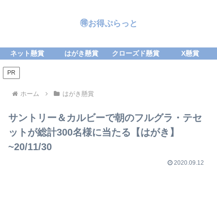
🉐お得ぷらっと
ネット懸賞
はがき懸賞
クローズド懸賞
X懸賞
PR
ホーム
はがき懸賞
サントリー＆カルビーで朝のフルグラ・テセ
ットが総計300名様に当たる【はがき】
~20/11/30
2020.09.12