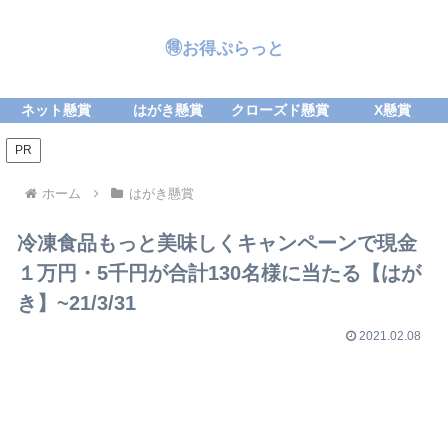
🉐お得ぷらっと
ネット懸賞
はがき懸賞
クローズド懸賞
X懸賞
PR
ホーム
はがき懸賞
冷凍食品もっと美味しくキャンペーンで現金
１万円・5千円が合計130名様に当たる【はが
き】~21/3/31
2021.02.08