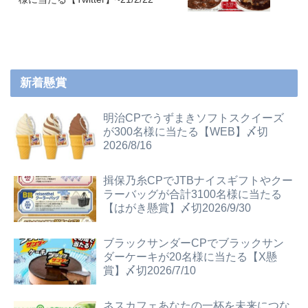
新着懸賞
明治CPでうずまきソフトスクイーズ
が300名様に当たる【WEB】〆切
2026/8/16
揖保乃糸CPでJTBナイスギフトやクー
ラーバッグが合計3100名様に当たる
【はがき懸賞】〆切2026/9/30
ブラックサンダーCPでブラックサン
ダーケーキが20名様に当たる【X懸
賞】〆切2026/7/10
ネスカフェあなたの一杯を未来につな