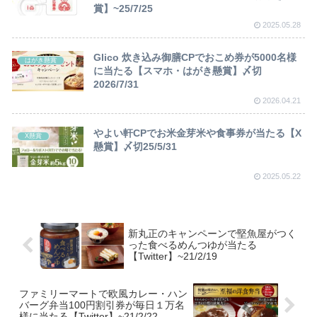
賞】~25/7/25
2025.05.28
Glico 炊き込み御膳CPでおこめ券が5000名様
はがき懸賞
に当たる【スマホ・はがき懸賞】〆切
2026/7/31
2026.04.21
やよい軒CPでお米金芽米や食事券が当たる【X
X懸賞
懸賞】〆切25/5/31
2025.05.22
新丸正のキャンペーンで堅魚屋がつく
った食べるめんつゆが当たる
【Twitter】~21/2/19
ファミリーマートで欧風カレー・ハン
バーグ弁当100円割引券が毎日１万名
様に当たる【Twitter】~21/2/22