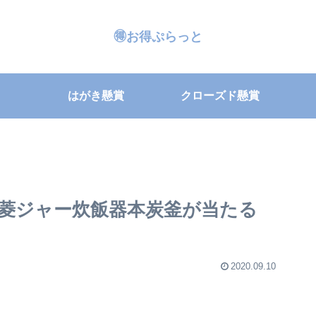
🉐お得ぷらっと
はがき懸賞
クローズド懸賞
菱ジャー炊飯器本炭釜が当たる
2020.09.10