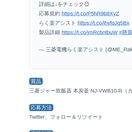
詳細は↓をチェック😉
応募規約
https://t.co/P5hR9b8XyZ
らく楽アシスト
https://t.co/lhvfqJg5Bx
製品詳細
https://t.co/jmRcbnlbuW
#懸
— 三菱電機らく楽アシスト (@ME_Raku
賞品
三菱ジャー炊飯器 本炭釜 NJ-VWB10-R
応募方法
Twitter、フォロー＆リツイート