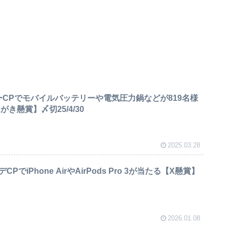
ーCPでモバイルバッテリーや電気圧力鍋などが819名様
がき懸賞】〆切25/4/30
2025.03.28
デCPでiPhone AirやAirPods Pro 3が当たる【X懸賞】
2026.01.08