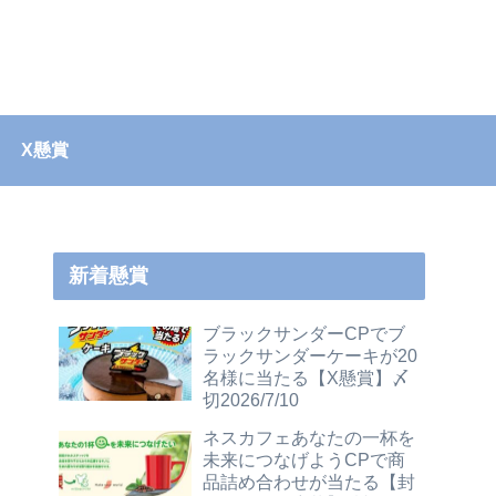
X懸賞
新着懸賞
ブラックサンダーCPでブ
ラックサンダーケーキが20
名様に当たる【X懸賞】〆
切2026/7/10
ネスカフェあなたの一杯を
未来につなげようCPで商
品詰め合わせが当たる【封