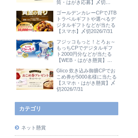
筒・はがき応募】〆切
2026/12/31
ゴールデンカレーCPでJTB
トラベルギフトや選べるデ
ジタルギフトなどが当たる
【スマホ】〆切2026/7/31
フジッコもっと！とろぉ～
もっちCPでデジタルギフ
ト2000円分などが当たる
【WEB・はがき懸賞】〆
切2026/7/31
Glico 炊き込み御膳CPでお
こめ券が5000名様に当たる
【スマホ・はがき懸賞】〆
切2026/7/31
カテゴリ
ネット懸賞