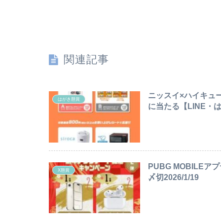
関連記事
ニッスイ×ハイキュ
はがき懸賞
に当たる【LINE・は
PUBG MOBILEアプ
X懸賞
〆切2026/1/19