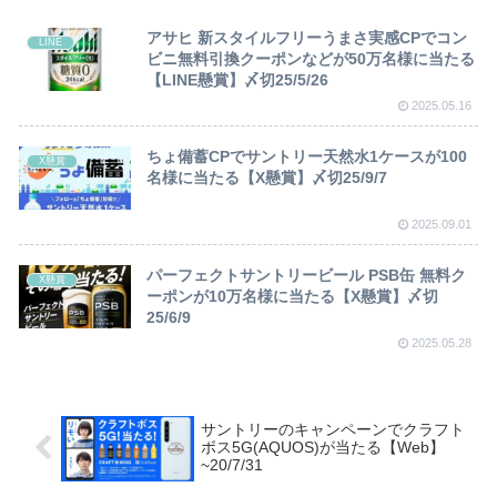
アサヒ 新スタイルフリーうまさ実感CPでコン
LINE
ビニ無料引換クーポンなどが50万名様に当たる
【LINE懸賞】〆切25/5/26
2025.05.16
ちょ備蓄CPでサントリー天然水1ケースが100
X懸賞
名様に当たる【X懸賞】〆切25/9/7
2025.09.01
パーフェクトサントリービール PSB缶 無料ク
X懸賞
ーポンが10万名様に当たる【X懸賞】〆切
25/6/9
2025.05.28
サントリーのキャンペーンでクラフト
ボス5G(AQUOS)が当たる【Web】
~20/7/31