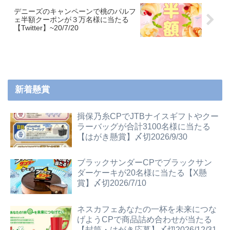
デニーズのキャンペーンで桃のパルフ
ェ半額クーポンが３万名様に当たる
【Twitter】~20/7/20
新着懸賞
揖保乃糸CPでJTBナイスギフトやクー
ラーバッグが合計3100名様に当たる
【はがき懸賞】〆切2026/9/30
ブラックサンダーCPでブラックサン
ダーケーキが20名様に当たる【X懸
賞】〆切2026/7/10
ネスカフェあなたの一杯を未来につな
げようCPで商品詰め合わせが当たる
【封筒・はがき応募】〆切2026/12/31