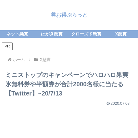
🉐お得ぷらっと
ネット懸賞
はがき懸賞
クローズド懸賞
X懸賞
PR
ホーム
X懸賞
ミニストップのキャンペーンでハロハロ果実
氷無料券や半額券が合計2000名様に当たる
【Twitter】~20/7/13
2020.07.08