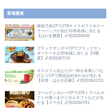
新着懸賞
揖保乃糸CPでJTBナイスギフトやクー
ラーバッグが合計3100名様に当たる
【はがき懸賞】〆切2026/9/30
ブラックサンダーCPでブラックサン
ダーケーキが20名様に当たる【X懸
賞】〆切2026/7/10
ネスカフェあなたの一杯を未来につな
げようCPで商品詰め合わせが当たる
【封筒・はがき応募】〆切2026/12/31
ゴールデンカレーCPでJTBトラベルギ
フトや選べるデジタルギフトなどが当
たる【スマホ】〆切2026/7/31