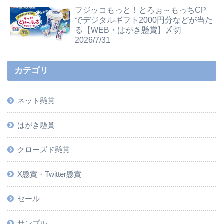
フジッコもっと！とろぉ～もっちCP
でデジタルギフト2000円分などが当た
る【WEB・はがき懸賞】〆切
2026/7/31
カテゴリ
ネット懸賞
はがき懸賞
クローズド懸賞
X懸賞・Twitter懸賞
セール
サンプル