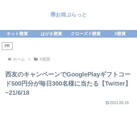
🉐お得ぷらっと
ネット懸賞
はがき懸賞
クローズド懸賞
X懸賞
PR
ホーム
X懸賞
西友のキャンペーンでGooglePlayギフトコー
ド500円分が毎日300名様に当たる【Twitter】
~21/6/18
2021.06.16