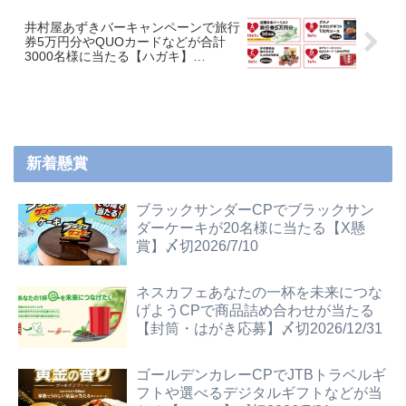
井村屋あずきバーキャンペーンで旅行
券5万円分やQUOカードなどが合計
3000名様に当たる【ハガキ】
~20/9/30
新着懸賞
ブラックサンダーCPでブラックサン
ダーケーキが20名様に当たる【X懸
賞】〆切2026/7/10
ネスカフェあなたの一杯を未来につな
げようCPで商品詰め合わせが当たる
【封筒・はがき応募】〆切2026/12/31
ゴールデンカレーCPでJTBトラベルギ
フトや選べるデジタルギフトなどが当