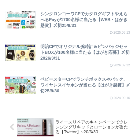
シンクロンコーワCPでカタログギフトやえら
はがき懸賞
べるPayが1700名様に当たる【WEB・はがき
懸賞】〆切25/8/31
2025.08.13
明治CPでオリジナル腕時計＆ピンバッジセッ
はがき懸賞
トBOXが100名様に当たる【はがき応募】〆切
2026/3/31
2026.02.22
ベビースターCPでランチボックスやバック、
はがき懸賞
ワイヤレスイヤホンが当たる【はがき懸賞】〆
切25/9/30
2024.09.16
ライースリペアのキャンペーンでクレ
ンジングリキッドとローションが当た
る【Twitter】~20/6/30