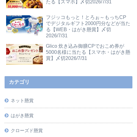
たる【スマホ】〆切2026/7/31
フジッコもっと！とろぉ～もっちCP
でデジタルギフト2000円分などが当た
る【WEB・はがき懸賞】〆切
2026/7/31
Glico 炊き込み御膳CPでおこめ券が
5000名様に当たる【スマホ・はがき懸
賞】〆切2026/7/31
カテゴリ
ネット懸賞
はがき懸賞
クローズド懸賞