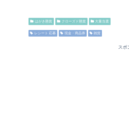
はがき懸賞
クローズド懸賞
大量当選
レシート 応募
現金・商品券
雑貨
スポ