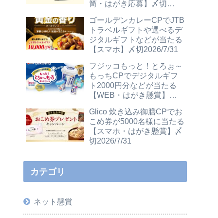
筒・はがき応募】〆切
2026/12/31
ゴールデンカレーCPでJTB
トラベルギフトや選べるデ
ジタルギフトなどが当たる
【スマホ】〆切2026/7/31
フジッコもっと！とろぉ～
もっちCPでデジタルギフ
ト2000円分などが当たる
【WEB・はがき懸賞】〆
切2026/7/31
Glico 炊き込み御膳CPでお
こめ券が5000名様に当たる
【スマホ・はがき懸賞】〆
切2026/7/31
カテゴリ
ネット懸賞