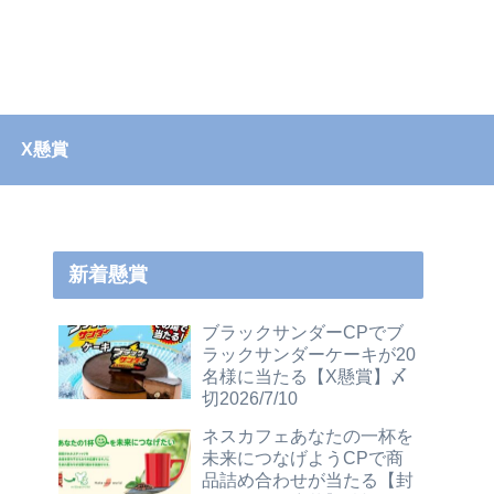
X懸賞
新着懸賞
ブラックサンダーCPでブ
ラックサンダーケーキが20
名様に当たる【X懸賞】〆
切2026/7/10
ネスカフェあなたの一杯を
未来につなげようCPで商
品詰め合わせが当たる【封