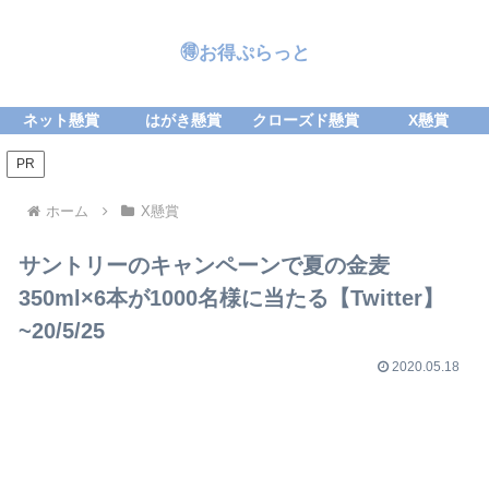
🉐お得ぷらっと
ネット懸賞
はがき懸賞
クローズド懸賞
X懸賞
PR
ホーム
X懸賞
サントリーのキャンペーンで夏の金麦
350ml×6本が1000名様に当たる【Twitter】
~20/5/25
2020.05.18