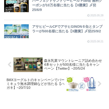
パーフェクトサントリービール PSB缶 無料ク
X懸賞
ーポンが10万名様に当たる【X懸賞】〆切
25/6/9
2025.05.28
アサヒビールCPでアサヒGINON６缶とタンブ
X懸賞
ラーが500名様に当たる【X懸賞】〆切25/9/2
2025.08.21
森永乳業マウントレーニア詰め合わせ
4本セットが500名様に当たるキャン
ペーン【Twitter】~20/5/24
BifiXヨーグルトのキャンペーンでバー
ミキュラ無水調理鍋などが当たる【ハ
ガキ】~20/7/10