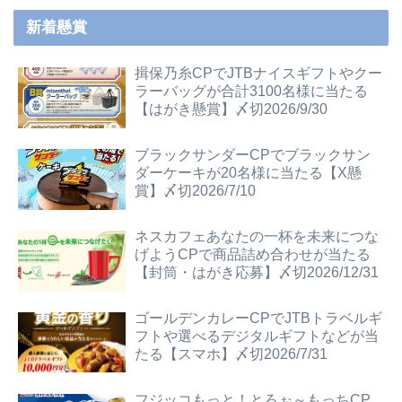
新着懸賞
揖保乃糸CPでJTBナイスギフトやクー
ラーバッグが合計3100名様に当たる
【はがき懸賞】〆切2026/9/30
ブラックサンダーCPでブラックサン
ダーケーキが20名様に当たる【X懸
賞】〆切2026/7/10
ネスカフェあなたの一杯を未来につな
げようCPで商品詰め合わせが当たる
【封筒・はがき応募】〆切2026/12/31
ゴールデンカレーCPでJTBトラベルギ
フトや選べるデジタルギフトなどが当
たる【スマホ】〆切2026/7/31
フジッコもっと！とろぉ～もっちCP