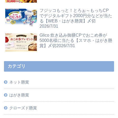
フジッコもっと！とろぉ～もっちCP
でデジタルギフト2000円分などが当た
る【WEB・はがき懸賞】〆切
2026/7/31
Glico 炊き込み御膳CPでおこめ券が
5000名様に当たる【スマホ・はがき懸
賞】〆切2026/7/31
カテゴリ
ネット懸賞
はがき懸賞
クローズド懸賞