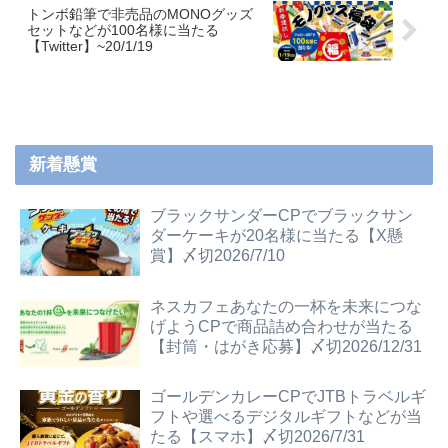
トンボ鉛筆で非売品のMONOグッズ
セットなどが100名様に当たる
【Twitter】~20/1/19
新着懸賞
ブラックサンダーCPでブラックサン
ダーケーキが20名様に当たる【X懸
賞】〆切2026/7/10
ネスカフェあなたの一杯を未来につな
げようCPで商品詰め合わせが当たる
【封筒・はがき応募】〆切2026/12/31
ゴールデンカレーCPでJTBトラベルギ
フトや選べるデジタルギフトなどが当
たる【スマホ】〆切2026/7/31