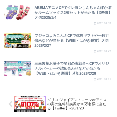
ABEMAアニメCPでクレヨンしんちゃんぽかぽ
X懸賞
かルームソックス2種セットが当たる【X懸賞】
〆切2025/1/4
2025.01.03
フジッコよろこんぶCPで体験ギフトや一粒万
はがき懸賞
倍米などが当たる【WEB・はがき懸賞】〆切
2026/2/27
2026.01.22
三幸製菓お菓子で笑顔の表彰台へCPでオリジ
はがき懸賞
ナルパーカーや詰め合わせなどが当たる
【WEB・はがき懸賞】〆切2026/2/28
2026.01.11
グリコ ジャイアントコーンorアイス
の実の無料引換券が10万名様に当た
る【Twitter】~20/1/20