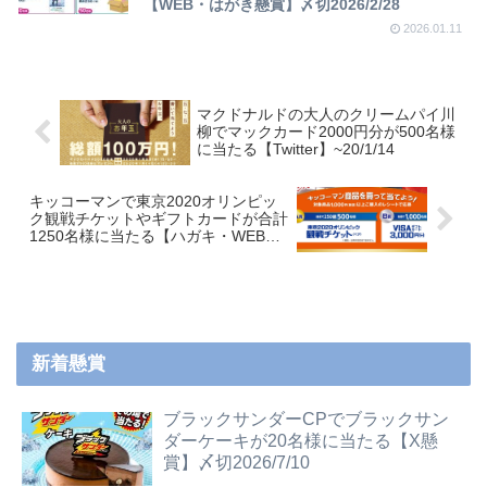
【WEB・はがき懸賞】〆切2026/2/28
2026.01.11
マクドナルドの大人のクリームパイ川
柳でマックカード2000円分が500名様
に当たる【Twitter】~20/1/14
キッコーマンで東京2020オリンピッ
ク観戦チケットやギフトカードが合計
1250名様に当たる【ハガキ・WEB】
~20/3/31
新着懸賞
ブラックサンダーCPでブラックサン
ダーケーキが20名様に当たる【X懸
賞】〆切2026/7/10