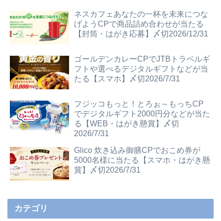
ネスカフェあなたの一杯を未来につな
げようCPで商品詰め合わせが当たる
【封筒・はがき応募】〆切2026/12/31
ゴールデンカレーCPでJTBトラベルギ
フトや選べるデジタルギフトなどが当
たる【スマホ】〆切2026/7/31
フジッコもっと！とろぉ～もっちCP
でデジタルギフト2000円分などが当た
る【WEB・はがき懸賞】〆切
2026/7/31
Glico 炊き込み御膳CPでおこめ券が
5000名様に当たる【スマホ・はがき懸
賞】〆切2026/7/31
カテゴリ