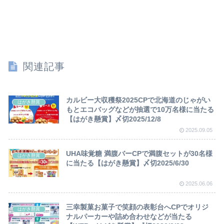
関連記事
カルビー大収穫祭2025CPで北海道のじゃがい
はがき懸賞
もとエコバッグなどが抽選で10万名様に当たる
【はがき懸賞】〆切2025/12/8
2025.09.05
UHA味覚糖 満腹バーCPで満腹セットが30名様
はがき懸賞
に当たる【はがき懸賞】〆切2025/6/30
2025.06.06
三幸製菓お菓子で笑顔の表彰台へCPでオリジ
はがき懸賞
ナルパーカーや詰め合わせなどが当たる