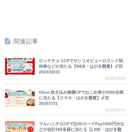
関連記事
ロッテチョコCPでサンリオピューロランド招
はがき懸賞
待券などが当たる【WEB・はがき懸賞】〆切
2024/10/31
2024.10.08
Glico 炊き込み御膳CPでおこめ券が5000名様
はがき懸賞
に当たる【スマホ・はがき懸賞】〆切
2026/7/31
2026.04.21
マルハニチロCPでQUOカードPay1000円分な
はがき懸賞
どが合計268名様に当たる【LINE・はがき懸