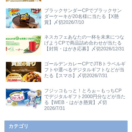
ブラックサンダーCPでブラックサン
ダーケーキが20名様に当たる【X懸
賞】〆切2026/7/10
ネスカフェあなたの一杯を未来につな
げようCPで商品詰め合わせが当たる
【封筒・はがき応募】〆切2026/12/31
ゴールデンカレーCPでJTBトラベルギ
フトや選べるデジタルギフトなどが当
たる【スマホ】〆切2026/7/31
フジッコもっと！とろぉ～もっちCP
でデジタルギフト2000円分などが当た
る【WEB・はがき懸賞】〆切
2026/7/31
カテゴリ