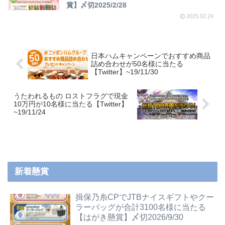
賞】〆切2025/2/28
2025.02.24
日本ハムキャンペーンでおすすめ商品
詰め合わせが50名様に当たる
【Twitter】~19/11/30
うたわれるもの ロストフラグで現金
10万円が10名様に当たる【Twitter】
~19/11/24
新着懸賞
揖保乃糸CPでJTBナイスギフトやクー
ラーバッグが合計3100名様に当たる
【はがき懸賞】〆切2026/9/30