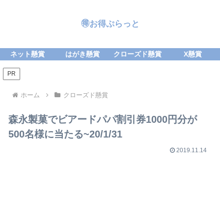
🉐お得ぷらっと
ネット懸賞
はがき懸賞
クローズド懸賞
X懸賞
PR
ホーム
クローズド懸賞
森永製菓でビアードパパ割引券1000円分が
500名様に当たる~20/1/31
2019.11.14