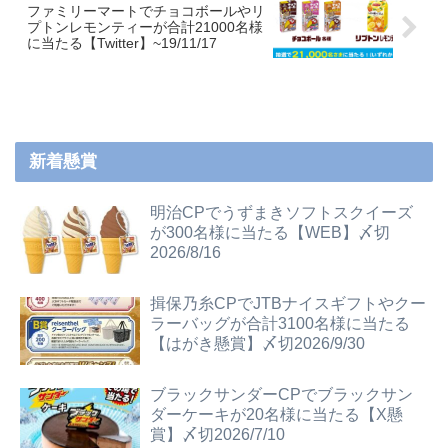
ファミリーマートでチョコボールやリ
プトンレモンティーが合計21000名様
に当たる【Twitter】~19/11/17
新着懸賞
明治CPでうずまきソフトスクイーズ
が300名様に当たる【WEB】〆切
2026/8/16
揖保乃糸CPでJTBナイスギフトやクー
ラーバッグが合計3100名様に当たる
【はがき懸賞】〆切2026/9/30
ブラックサンダーCPでブラックサン
ダーケーキが20名様に当たる【X懸
賞】〆切2026/7/10