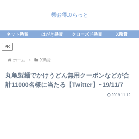
🉐お得ぷらっと
ネット懸賞
はがき懸賞
クローズド懸賞
X懸賞
PR
ホーム
X懸賞
丸亀製麺でかけうどん無用クーポンなどが合
計11000名様に当たる【Twitter】~19/11/7
2019.11.12