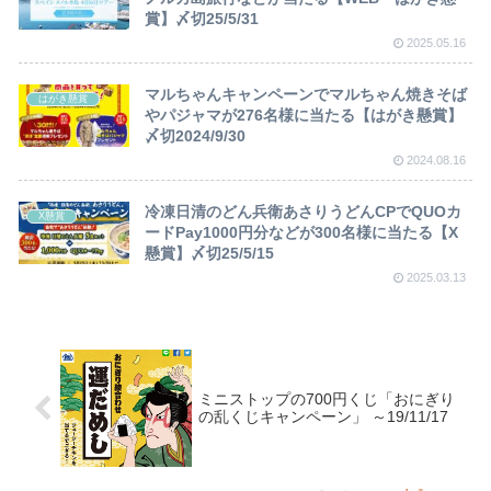
賞】〆切25/5/31
2025.05.16
マルちゃんキャンペーンでマルちゃん焼きそば
はがき懸賞
やパジャマが276名様に当たる【はがき懸賞】
〆切2024/9/30
2024.08.16
冷凍日清のどん兵衛あさりうどんCPでQUOカ
X懸賞
ードPay1000円分などが300名様に当たる【X
懸賞】〆切25/5/15
2025.03.13
ミニストップの700円くじ「おにぎり
の乱くじキャンペーン」 ～19/11/17