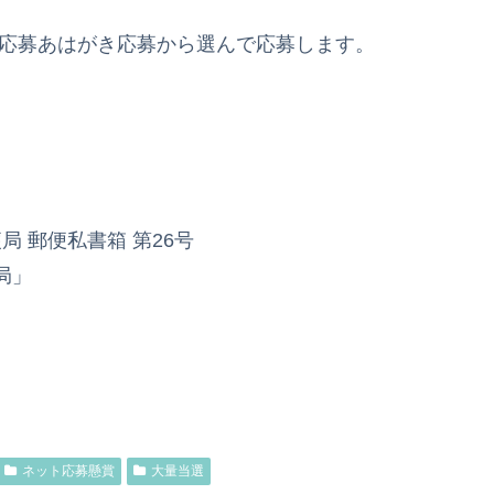
B応募あはがき応募から選んで応募します。
便局 郵便私書箱 第26号
局」
ネット応募懸賞
大量当選