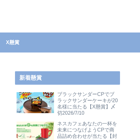
X懸賞
新着懸賞
ブラックサンダーCPでブ
ラックサンダーケーキが20
名様に当たる【X懸賞】〆
切2026/7/10
ネスカフェあなたの一杯を
未来につなげようCPで商
品詰め合わせが当たる【封