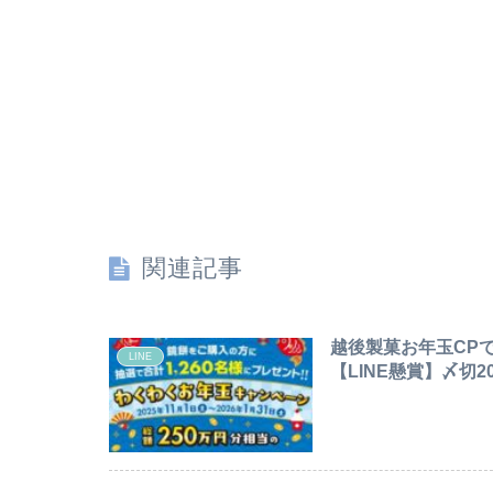
関連記事
越後製菓お年玉CPで
LINE
【LINE懸賞】〆切202