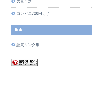
大量当選
コンビニ700円くじ
link
懸賞リンク集