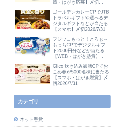
筒・はがき応募】〆切
2026/12/31
ゴールデンカレーCPでJTB
トラベルギフトや選べるデ
ジタルギフトなどが当たる
【スマホ】〆切2026/7/31
フジッコもっと！とろぉ～
もっちCPでデジタルギフ
ト2000円分などが当たる
【WEB・はがき懸賞】〆
切2026/7/31
Glico 炊き込み御膳CPでお
こめ券が5000名様に当たる
【スマホ・はがき懸賞】〆
切2026/7/31
カテゴリ
ネット懸賞