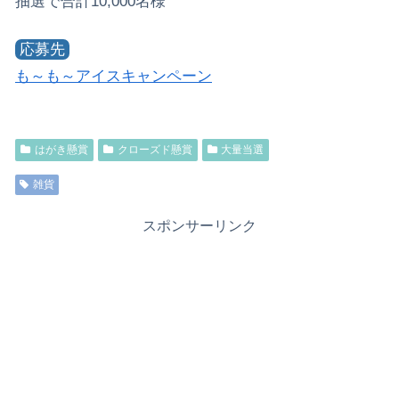
抽選で合計10,000名様
応募先
も～も～アイスキャンペーン
はがき懸賞
クローズド懸賞
大量当選
雑貨
スポンサーリンク