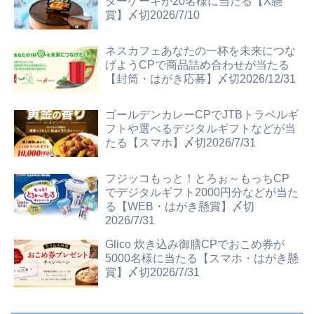
ダーケーキが20名様に当たる【X懸
賞】〆切2026/7/10
ネスカフェあなたの一杯を未来につな
げようCPで商品詰め合わせが当たる
【封筒・はがき応募】〆切2026/12/31
ゴールデンカレーCPでJTBトラベルギ
フトや選べるデジタルギフトなどが当
たる【スマホ】〆切2026/7/31
フジッコもっと！とろぉ～もっちCP
でデジタルギフト2000円分などが当た
る【WEB・はがき懸賞】〆切
2026/7/31
Glico 炊き込み御膳CPでおこめ券が
5000名様に当たる【スマホ・はがき懸
賞】〆切2026/7/31