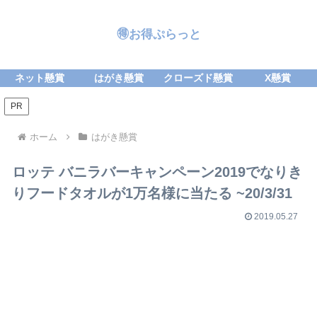
🉐お得ぷらっと
ネット懸賞
はがき懸賞
クローズド懸賞
X懸賞
PR
ホーム
はがき懸賞
ロッテ バニラバーキャンペーン2019でなりき
りフードタオルが1万名様に当たる ~20/3/31
2019.05.27