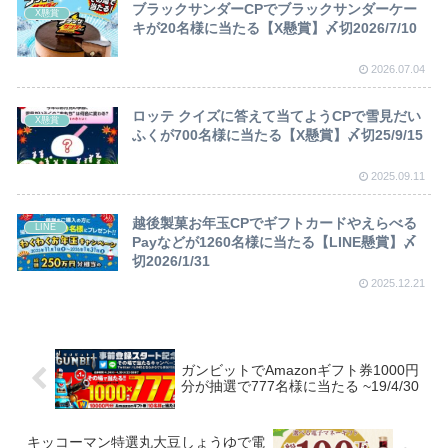
ブラックサンダーCPでブラックサンダーケー
X懸賞
キが20名様に当たる【X懸賞】〆切2026/7/10
2026.07.04
ロッテ クイズに答えて当てようCPで雪見だい
X懸賞
ふくが700名様に当たる【X懸賞】〆切25/9/15
2025.09.11
越後製菓お年玉CPでギフトカードやえらべる
LINE
Payなどが1260名様に当たる【LINE懸賞】〆
切2026/1/31
2025.12.21
ガンビットでAmazonギフト券1000円
分が抽選で777名様に当たる ~19/4/30
キッコーマン特選丸大豆しょうゆで電