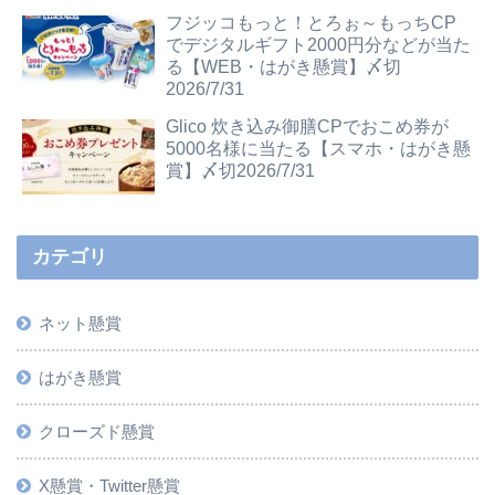
フジッコもっと！とろぉ～もっちCP
でデジタルギフト2000円分などが当た
る【WEB・はがき懸賞】〆切
2026/7/31
Glico 炊き込み御膳CPでおこめ券が
5000名様に当たる【スマホ・はがき懸
賞】〆切2026/7/31
カテゴリ
ネット懸賞
はがき懸賞
クローズド懸賞
X懸賞・Twitter懸賞