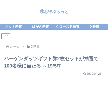
🉐お得ぷらっと
ネット懸賞
はがき懸賞
クローズド懸賞
X懸賞
PR
ホーム
X懸賞
ハーゲンダッツギフト券2枚セットが抽選で
100名様に当たる ～19/5/7
2019.04.26