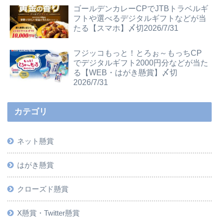
ゴールデンカレーCPでJTBトラベルギ
フトや選べるデジタルギフトなどが当
たる【スマホ】〆切2026/7/31
フジッコもっと！とろぉ～もっちCP
でデジタルギフト2000円分などが当た
る【WEB・はがき懸賞】〆切
2026/7/31
カテゴリ
ネット懸賞
はがき懸賞
クローズド懸賞
X懸賞・Twitter懸賞