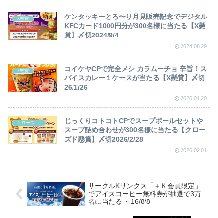
ケンタッキーとろ〜り月見販売記念でデジタル
X懸賞
KFCカード1000円分が300名様に当たる【X懸
賞】〆切2024/9/4
2024.08.29
コイケヤCPで完全メシ カラムーチョ 辛旨！ス
X懸賞
パイスカレー１ケースが当たる【X懸賞】〆切
26/1/26
2026.01.20
じっくりコトコトCPでスープボールセットや
クローズド懸賞
スープ詰め合わせが300名様に当たる【クロー
ズド懸賞】〆切2026/2/28
2026.02.01
サークルKサンクス「＋Ｋ会員限定」
でアイスコーヒー無料券が抽選で3万
名に当たる ～16/8/8