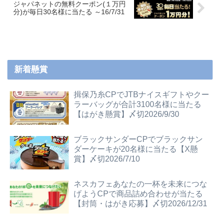
ジャパネットの無料クーポン(１万円
分)が毎日30名様に当たる ～16/7/31
新着懸賞
揖保乃糸CPでJTBナイスギフトやクー
ラーバッグが合計3100名様に当たる
【はがき懸賞】〆切2026/9/30
ブラックサンダーCPでブラックサン
ダーケーキが20名様に当たる【X懸
賞】〆切2026/7/10
ネスカフェあなたの一杯を未来につな
げようCPで商品詰め合わせが当たる
【封筒・はがき応募】〆切2026/12/31