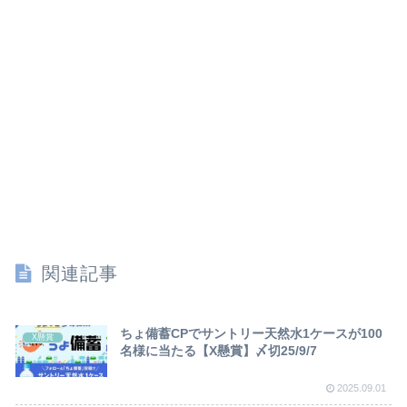
関連記事
ちょ備蓄CPでサントリー天然水1ケースが100
X懸賞
名様に当たる【X懸賞】〆切25/9/7
2025.09.01