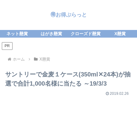
🉐お得ぷらっと
ネット懸賞
はがき懸賞
クローズド懸賞
X懸賞
PR
ホーム
X懸賞
サントリーで金麦１ケース(350ml✕24本)が抽
選で合計1,000名様に当たる ～19/3/3
2019.02.26