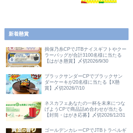
新着懸賞
揖保乃糸CPでJTBナイスギフトやクー
ラーバッグが合計3100名様に当たる
【はがき懸賞】〆切2026/9/30
ブラックサンダーCPでブラックサン
ダーケーキが20名様に当たる【X懸
賞】〆切2026/7/10
ネスカフェあなたの一杯を未来につな
げようCPで商品詰め合わせが当たる
【封筒・はがき応募】〆切2026/12/31
ゴールデンカレーCPでJTBトラベルギ