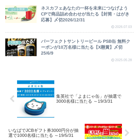
ネスカフェあなたの一杯を未来につなげよう
はがき懸賞
CPで商品詰め合わせが当たる【封筒・はがき
応募】〆切2026/12/31
2026.07.03
パーフェクトサントリービール PSB缶 無料ク
X懸賞
ーポンが10万名様に当たる【X懸賞】〆切
25/6/9
2025.05.28
集英社で「よまにゃ缶」が抽選で
3000名様に当たる ～19/3/31
いなばでJCBギフト券3000円分が抽
選で1000名様に当たる ～19/5/31