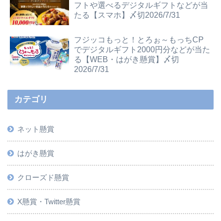
フトや選べるデジタルギフトなどが当
たる【スマホ】〆切2026/7/31
フジッコもっと！とろぉ～もっちCP
でデジタルギフト2000円分などが当た
る【WEB・はがき懸賞】〆切
2026/7/31
カテゴリ
ネット懸賞
はがき懸賞
クローズド懸賞
X懸賞・Twitter懸賞