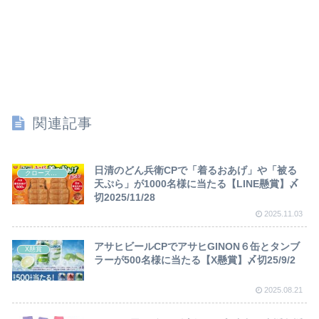
関連記事
日清のどん兵衛CPで「着るおあげ」や「被る
クローズド懸賞
天ぷら」が1000名様に当たる【LINE懸賞】〆
切2025/11/28
2025.11.03
アサヒビールCPでアサヒGINON６缶とタンブ
X懸賞
ラーが500名様に当たる【X懸賞】〆切25/9/2
2025.08.21