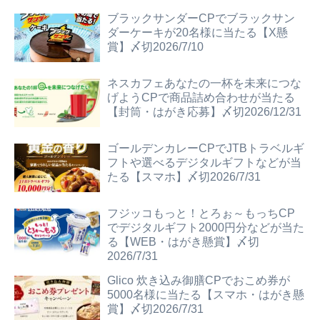
ブラックサンダーCPでブラックサン
ダーケーキが20名様に当たる【X懸
賞】〆切2026/7/10
ネスカフェあなたの一杯を未来につな
げようCPで商品詰め合わせが当たる
【封筒・はがき応募】〆切2026/12/31
ゴールデンカレーCPでJTBトラベルギ
フトや選べるデジタルギフトなどが当
たる【スマホ】〆切2026/7/31
フジッコもっと！とろぉ～もっちCP
でデジタルギフト2000円分などが当た
る【WEB・はがき懸賞】〆切
2026/7/31
Glico 炊き込み御膳CPでおこめ券が
5000名様に当たる【スマホ・はがき懸
賞】〆切2026/7/31