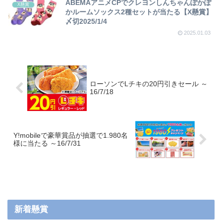
ABEMAアニメCPでクレヨンしんちゃんぽかぽ
X懸賞
かルームソックス2種セットが当たる【X懸賞】
〆切2025/1/4
2025.01.03
ローソンでLチキの20円引きセール ～
16/7/18
Y!mobileで豪華賞品が抽選で1.980名
様に当たる ～16/7/31
新着懸賞