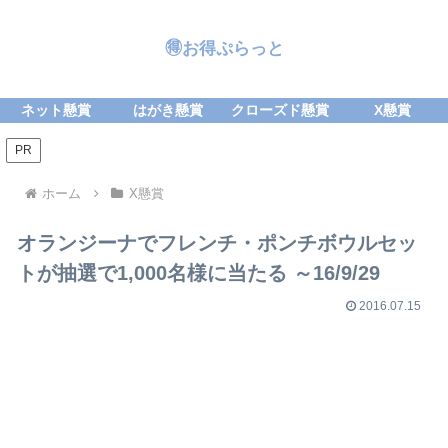
🉐お得ぷらっと
ネット懸賞
はがき懸賞
クローズド懸賞
X懸賞
PR
ホーム
X懸賞
オランジーナでフレンチ・ポンチボウルセッ
トが抽選で1,000名様に当たる ～16/9/29
2016.07.15