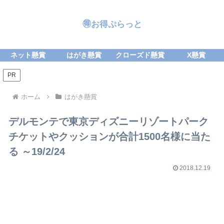
🉐お得ぷらっと
ネット懸賞
はがき懸賞
クローズド懸賞
X懸賞
PR
ホーム
はがき懸賞
デルモンテで東京ディズニーリゾートパーク
チケットやクッションが合計1500名様に当た
る ～19/2/24
2018.12.19