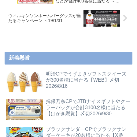
などが合計400名様に当たる ～
19/1/31
ウィルキンソンホームバーグッズが当
たるキャンペーン ～19/1/31
新着懸賞
明治CPでうずまきソフトスクイーズ
が300名様に当たる【WEB】〆切
2026/8/16
揖保乃糸CPでJTBナイスギフトやクー
ラーバッグが合計3100名様に当たる
【はがき懸賞】〆切2026/9/30
ブラックサンダーCPでブラックサン
ダーケーキが20名様に当たる【X懸