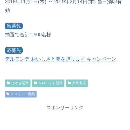
2018年11月1日(木) ～ 2019年2月14日(木) 当日消印有
効
当選数
抽選で合計1,500名様
応募先
デルモンテ おいしさと夢を贈ります キャンペーン
はがき懸賞
クローズド懸賞
大量当選
ディズニー懸賞
スポンサーリンク