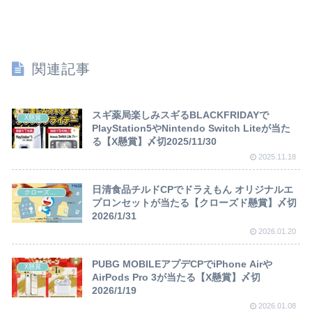
関連記事
スギ薬局楽しみスギるBLACKFRIDAYで
X懸賞
PlayStation5やNintendo Switch Liteが当た
る【X懸賞】〆切2025/11/30
2025.11.18
日清食品チルドCPでドラえもん オリジナルエ
クローズド懸賞
プロンセットが当たる【クローズド懸賞】〆切
2026/1/31
2026.01.20
PUBG MOBILEアプデCPでiPhone Airや
X懸賞
AirPods Pro 3が当たる【X懸賞】〆切
2026/1/19
2026.01.08