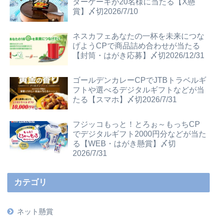
ダーケーキが20名様に当たる【X懸
賞】〆切2026/7/10
ネスカフェあなたの一杯を未来につな
げようCPで商品詰め合わせが当たる
【封筒・はがき応募】〆切2026/12/31
ゴールデンカレーCPでJTBトラベルギ
フトや選べるデジタルギフトなどが当
たる【スマホ】〆切2026/7/31
フジッコもっと！とろぉ～もっちCP
でデジタルギフト2000円分などが当た
る【WEB・はがき懸賞】〆切
2026/7/31
カテゴリ
ネット懸賞