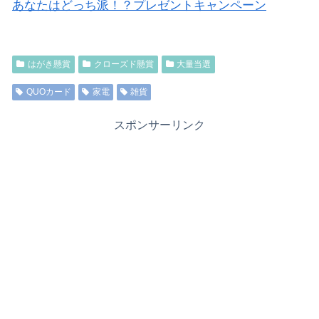
あなたはどっち派！？プレゼントキャンペーン
はがき懸賞
クローズド懸賞
大量当選
QUOカード
家電
雑貨
スポンサーリンク