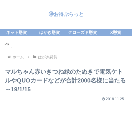
🉐お得ぷらっと
ネット懸賞
はがき懸賞
クローズド懸賞
X懸賞
PR
ホーム
はがき懸賞
マルちゃん赤いきつね緑のたぬきで電気ケト
ルやQUOカードなどが合計2000名様に当たる
～19/1/15
2018.11.25