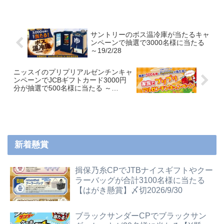
サントリーのボス温冷庫が当たるキャ
ンペーンで抽選で3000名様に当たる
～19/2/28
ニッスイのプリプリアルゼンチンキャ
ンペーンでJCBギフトカード3000円
分が抽選で500名様に当たる ～
19/1/20
新着懸賞
揖保乃糸CPでJTBナイスギフトやクー
ラーバッグが合計3100名様に当たる
【はがき懸賞】〆切2026/9/30
ブラックサンダーCPでブラックサン