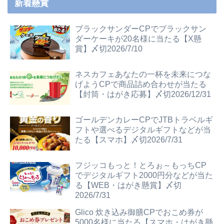
新着懸賞
ブラックサンダーCPでブラックサン
ダーケーキが20名様に当たる【X懸
賞】〆切2026/7/10
ネスカフェあなたの一杯を未来につな
げようCPで商品詰め合わせが当たる
【封筒・はがき応募】〆切2026/12/31
ゴールデンカレーCPでJTBトラベルギ
フトや選べるデジタルギフトなどが当
たる【スマホ】〆切2026/7/31
フジッコもっと！とろぉ～もっちCP
でデジタルギフト2000円分などが当た
る【WEB・はがき懸賞】〆切
2026/7/31
Glico 炊き込み御膳CPでおこめ券が
5000名様に当たる【スマホ・はがき懸