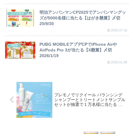
明治アンパンマンCP2025でアンパンマングッ
はがき懸賞
ズが5000名様に当たる【はがき懸賞】〆切
25/9/30
2025.07.16
PUBG MOBILEアプデCPでiPhone Airや
X懸賞
AirPods Pro 3が当たる【X懸賞】〆切
2026/1/19
2026.01.08
プレモノでリクイール バランシング
シャンプーとトリートメントサンプル
セットが抽選で１万名様に当たる ～
18/9/17