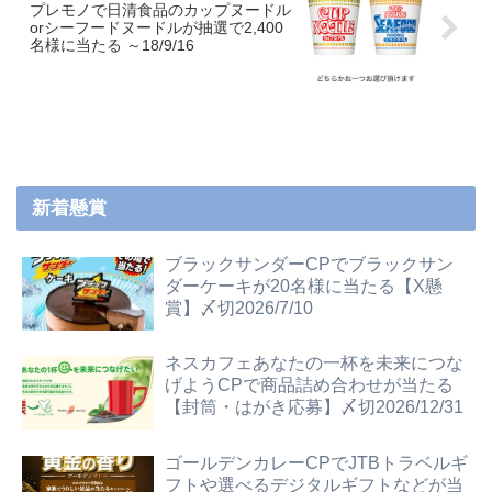
プレモノで日清食品のカップヌードル
orシーフードヌードルが抽選で2,400
名様に当たる ～18/9/16
新着懸賞
ブラックサンダーCPでブラックサン
ダーケーキが20名様に当たる【X懸
賞】〆切2026/7/10
ネスカフェあなたの一杯を未来につな
げようCPで商品詰め合わせが当たる
【封筒・はがき応募】〆切2026/12/31
ゴールデンカレーCPでJTBトラベルギ
フトや選べるデジタルギフトなどが当