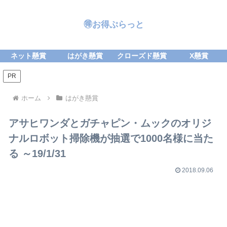
🉐お得ぷらっと
ネット懸賞
はがき懸賞
クローズド懸賞
X懸賞
PR
ホーム
はがき懸賞
アサヒワンダとガチャピン・ムックのオリジ
ナルロボット掃除機が抽選で1000名様に当た
る ～19/1/31
2018.09.06