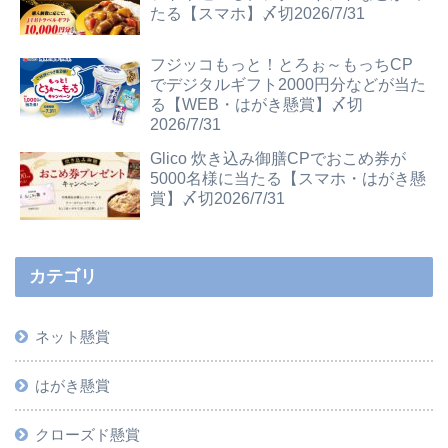
たる【スマホ】〆切2026/7/31
フジッコもっと！とろぉ～もっちCP
でデジタルギフト2000円分などが当た
る【WEB・はがき懸賞】〆切
2026/7/31
Glico 炊き込み御膳CPでおこめ券が
5000名様に当たる【スマホ・はがき懸
賞】〆切2026/7/31
カテゴリ
ネット懸賞
はがき懸賞
クローズド懸賞