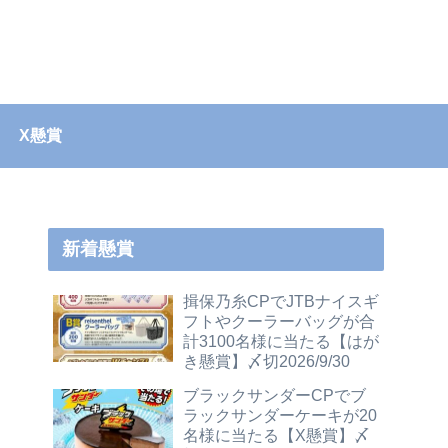
X懸賞
新着懸賞
揖保乃糸CPでJTBナイスギ
フトやクーラーバッグが合
計3100名様に当たる【はが
き懸賞】〆切2026/9/30
ブラックサンダーCPでブ
ラックサンダーケーキが20
名様に当たる【X懸賞】〆