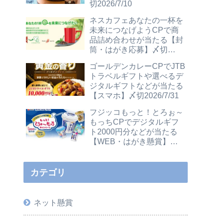
切2026/7/10
ネスカフェあなたの一杯を
未来につなげようCPで商
品詰め合わせが当たる【封
筒・はがき応募】〆切
2026/12/31
ゴールデンカレーCPでJTB
トラベルギフトや選べるデ
ジタルギフトなどが当たる
【スマホ】〆切2026/7/31
フジッコもっと！とろぉ～
もっちCPでデジタルギフ
ト2000円分などが当たる
【WEB・はがき懸賞】〆
切2026/7/31
カテゴリ
ネット懸賞