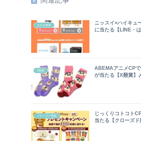
関連記事
ニッスイ×ハイキュ
はがき懸賞
に当たる【LINE・は
ABEMAアニメC
X懸賞
が当たる【X懸賞】〆切2
じっくりコトコトC
クローズド懸賞
当たる【クローズド懸賞