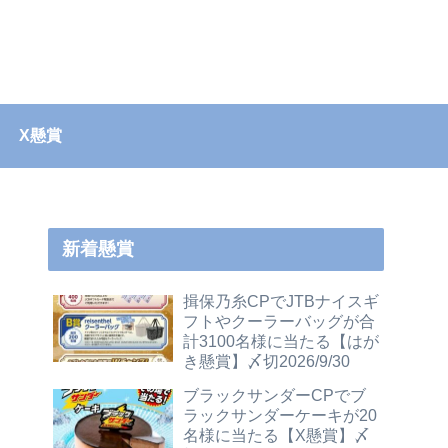
X懸賞
新着懸賞
揖保乃糸CPでJTBナイスギ
フトやクーラーバッグが合
計3100名様に当たる【はが
き懸賞】〆切2026/9/30
ブラックサンダーCPでブ
ラックサンダーケーキが20
名様に当たる【X懸賞】〆