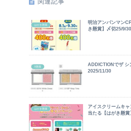
関連記事
明治アンパンマンCP
はがき懸賞
き懸賞】〆切25/9/3
ADDICTIONで
X懸賞
2025/11/30
アイスクリームキャン
はがき懸賞
当たる【はがき懸賞】〆