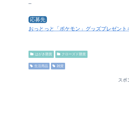
–
応募先
おっとっと「ポケモン」グッズプレゼント
はがき懸賞
クローズド懸賞
生活用品
雑貨
スポ