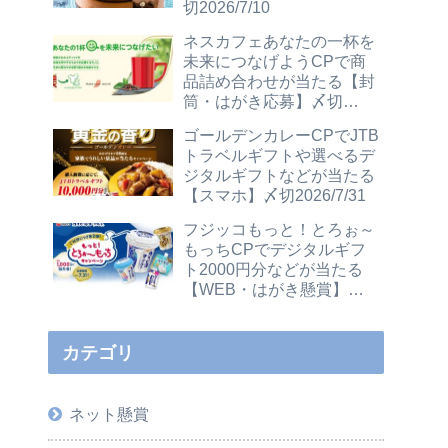
切2026/7/10
ネスカフェあなたの一杯を
未来につなげようCPで商
品詰め合わせが当たる【封
筒・はがき応募】〆切
2026/12/31
ゴールデンカレーCPでJTB
トラベルギフトや選べるデ
ジタルギフトなどが当たる
【スマホ】〆切2026/7/31
フジッコもっと！とろぉ～
もっちCPでデジタルギフ
ト2000円分などが当たる
【WEB・はがき懸賞】〆
切2026/7/31
カテゴリ
ネット懸賞