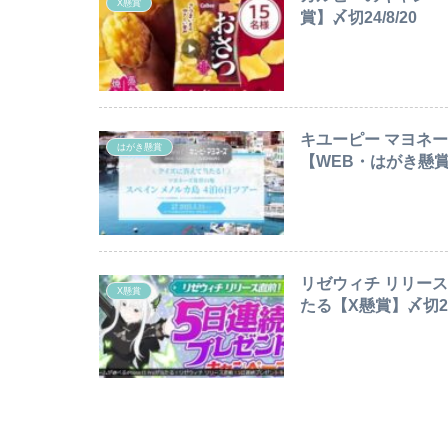
X懸賞
賞】〆切24/8/20
キユーピー マヨネー
はがき懸賞
【WEB・はがき懸賞】
リゼウィチ リリース直
X懸賞
たる【X懸賞】〆切24/