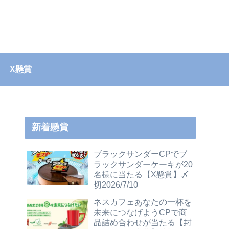
X懸賞
新着懸賞
ブラックサンダーCPでブ
ラックサンダーケーキが20
名様に当たる【X懸賞】〆
切2026/7/10
ネスカフェあなたの一杯を
未来につなげようCPで商
品詰め合わせが当たる【封