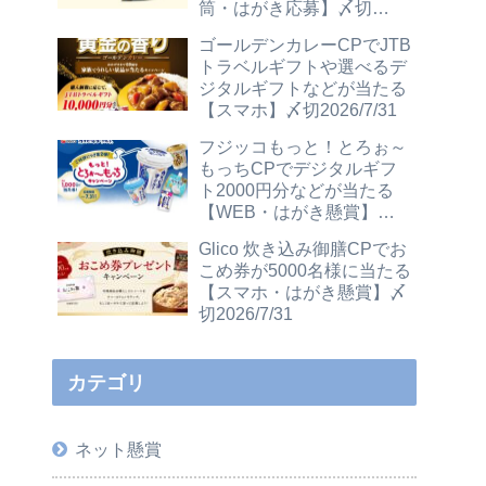
筒・はがき応募】〆切
2026/12/31
ゴールデンカレーCPでJTB
トラベルギフトや選べるデ
ジタルギフトなどが当たる
【スマホ】〆切2026/7/31
フジッコもっと！とろぉ～
もっちCPでデジタルギフ
ト2000円分などが当たる
【WEB・はがき懸賞】〆
切2026/7/31
Glico 炊き込み御膳CPでお
こめ券が5000名様に当たる
【スマホ・はがき懸賞】〆
切2026/7/31
カテゴリ
ネット懸賞