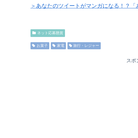
＞あなたのツイートがマンガになる！？「
ネット応募懸賞
お菓子
家電
旅行・レジャー
スポ