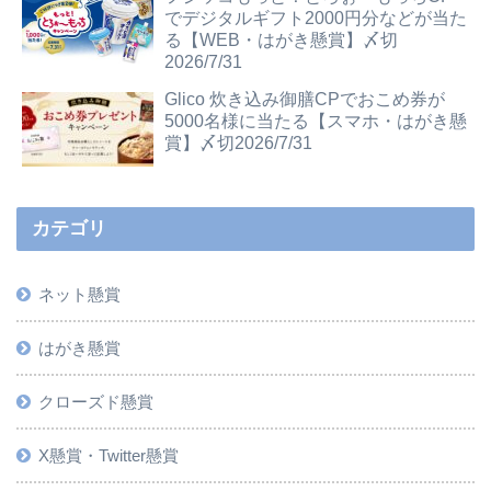
でデジタルギフト2000円分などが当た
る【WEB・はがき懸賞】〆切
2026/7/31
Glico 炊き込み御膳CPでおこめ券が
5000名様に当たる【スマホ・はがき懸
賞】〆切2026/7/31
カテゴリ
ネット懸賞
はがき懸賞
クローズド懸賞
X懸賞・Twitter懸賞