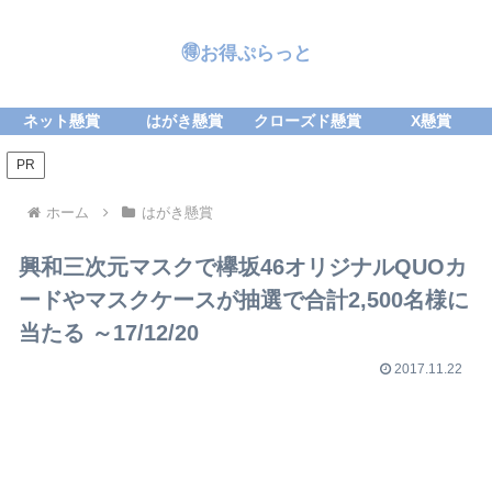
🉐お得ぷらっと
ネット懸賞
はがき懸賞
クローズド懸賞
X懸賞
PR
ホーム
はがき懸賞
興和三次元マスクで欅坂46オリジナルQUOカ
ードやマスクケースが抽選で合計2,500名様に
当たる ～17/12/20
2017.11.22