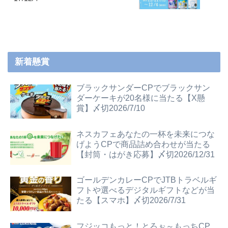
新着懸賞
ブラックサンダーCPでブラックサン
ダーケーキが20名様に当たる【X懸
賞】〆切2026/7/10
ネスカフェあなたの一杯を未来につな
げようCPで商品詰め合わせが当たる
【封筒・はがき応募】〆切2026/12/31
ゴールデンカレーCPでJTBトラベルギ
フトや選べるデジタルギフトなどが当
たる【スマホ】〆切2026/7/31
フジッコもっと！とろぉ～もっちCP