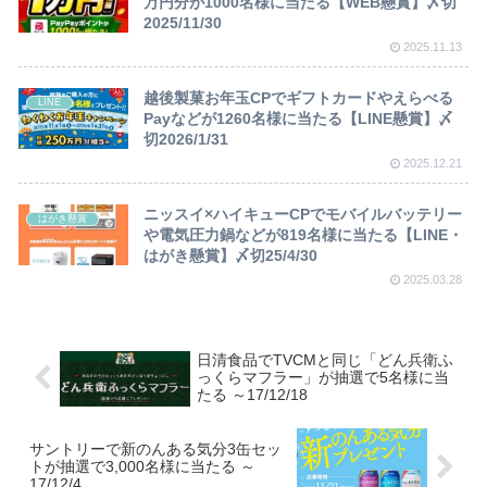
万円分が1000名様に当たる【WEB懸賞】〆切
2025/11/30
2025.11.13
越後製菓お年玉CPでギフトカードやえらべる
LINE
Payなどが1260名様に当たる【LINE懸賞】〆
切2026/1/31
2025.12.21
ニッスイ×ハイキューCPでモバイルバッテリー
はがき懸賞
や電気圧力鍋などが819名様に当たる【LINE・
はがき懸賞】〆切25/4/30
2025.03.28
日清食品でTVCMと同じ「どん兵衛ふ
っくらマフラー」が抽選で5名様に当
たる ～17/12/18
サントリーで新のんある気分3缶セッ
トが抽選で3,000名様に当たる ～
17/12/4