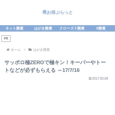
🉐お得ぷらっと
ネット懸賞
はがき懸賞
クローズド懸賞
X懸賞
PR
ホーム
はがき懸賞
サッポロ極ZEROで極キン！キーパーやトー
トなどが必ずもらえる ～17/7/16
2017.05.09