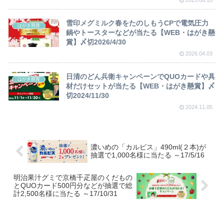
雪印メグミルク春をたのしもうCPで電気圧力
はがき懸賞
鍋やトースターなどが当たる【WEB・はがき懸
賞】〆切2026/4/30
2026.04.03
日清のどん兵衛キャンペーンでQUOカードや具
はがき懸賞
材だけセットが当たる【WEB・はがき懸賞】〆
切2024/11/30
2024.11.05
濃いめの「カルピス」490ml(２本)が
抽選で1,000名様に当たる ～17/5/16
明治果汁グミで京橋千疋屋のくだもの
とQUOカード500円分などが抽選で総
計2,500名様に当たる ～17/10/31