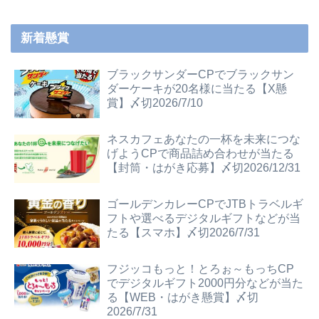
新着懸賞
ブラックサンダーCPでブラックサン
ダーケーキが20名様に当たる【X懸
賞】〆切2026/7/10
ネスカフェあなたの一杯を未来につな
げようCPで商品詰め合わせが当たる
【封筒・はがき応募】〆切2026/12/31
ゴールデンカレーCPでJTBトラベルギ
フトや選べるデジタルギフトなどが当
たる【スマホ】〆切2026/7/31
フジッコもっと！とろぉ～もっちCP
でデジタルギフト2000円分などが当た
る【WEB・はがき懸賞】〆切
2026/7/31