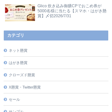
Glico 炊き込み御膳CPでおこめ券が
5000名様に当たる【スマホ・はがき懸
賞】〆切2026/7/31
カテゴリ
ネット懸賞
はがき懸賞
クローズド懸賞
X懸賞・Twitter懸賞
セール
サンプル