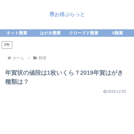
🉐お得ぷらっと
ネット懸賞
はがき懸賞
クローズド懸賞
X懸賞
PR
ホーム
郵便
年賀状の値段は1枚いくら？2019年賀はがき
種類は？
2018.12.05