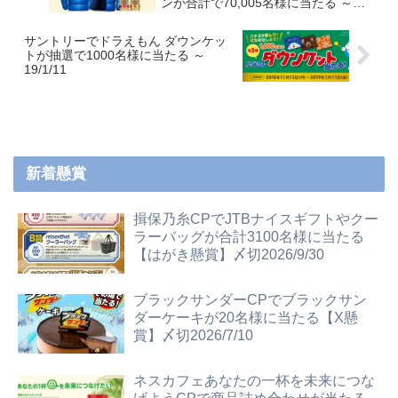
ンが合計で70,005名様に当たる ～
18/12/13
サントリーでドラえもん ダウンケッ
トが抽選で1000名様に当たる ～
19/1/11
新着懸賞
揖保乃糸CPでJTBナイスギフトやクー
ラーバッグが合計3100名様に当たる
【はがき懸賞】〆切2026/9/30
ブラックサンダーCPでブラックサン
ダーケーキが20名様に当たる【X懸
賞】〆切2026/7/10
ネスカフェあなたの一杯を未来につな