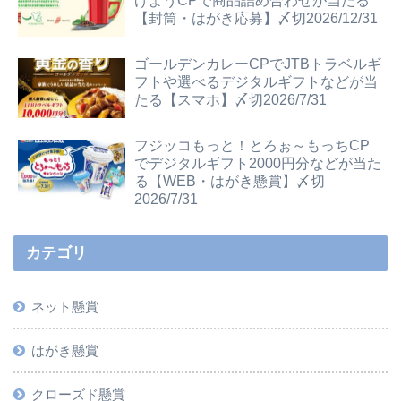
げようCPで商品詰め合わせが当たる
【封筒・はがき応募】〆切2026/12/31
ゴールデンカレーCPでJTBトラベルギ
フトや選べるデジタルギフトなどが当
たる【スマホ】〆切2026/7/31
フジッコもっと！とろぉ～もっちCP
でデジタルギフト2000円分などが当た
る【WEB・はがき懸賞】〆切
2026/7/31
カテゴリ
ネット懸賞
はがき懸賞
クローズド懸賞