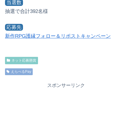
当選数
抽選で合計392名様
応募先
新作RPG護縁フォロー＆リポストキャンペーン
ネット応募懸賞
えらべるPay
スポンサーリンク