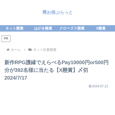
🉐お得ぷらっと
ネット懸賞
はがき懸賞
クローズド懸賞
X懸賞
PR
ホーム
ネット応募懸賞
新作RPG護縁でえらべるPay10000円or500円
分が392名様に当たる【X懸賞】〆切
2024/7/17
2024.07.12