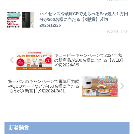
ハイセンス冷蔵庫CPでえらべるPay最大１万円
X懸賞
分が500名様に当たる【X懸賞】〆切
2025/12/25
2025.12.08
キューピーキャンペーンで2024年秋
の新商品が200名様に当たる【WEB】
〆切2024/8/9
第一パンのキャンペーンで電気圧力鍋
やQUOカードなどが450名様に当たる
【はがき懸賞】〆切2024/8/31
新着懸賞