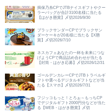
揖保乃糸CPでJTBナイスギフトやクー
ラーバッグが合計3100名様に当たる
【はがき懸賞】〆切2026/9/30
ブラックサンダーCPでブラックサン
ダーケーキが20名様に当たる【X懸
賞】〆切2026/7/10
ネスカフェあなたの一杯を未来につな
げようCPで商品詰め合わせが当たる
【封筒・はがき応募】〆切2026/12/31
ゴールデンカレーCPでJTBトラベルギ
フトや選べるデジタルギフトなどが当
たる【スマホ】〆切2026/7/31
フジッコもっと！とろぉ～もっちCP
でデジタルギフト2000円分などが当た
る【WEB・はがき懸賞】〆切