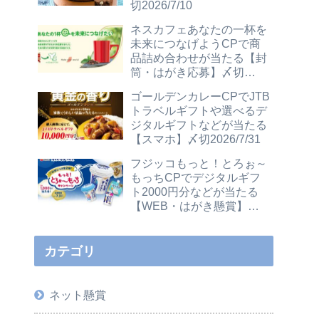
切2026/7/10
ネスカフェあなたの一杯を
未来につなげようCPで商
品詰め合わせが当たる【封
筒・はがき応募】〆切
2026/12/31
ゴールデンカレーCPでJTB
トラベルギフトや選べるデ
ジタルギフトなどが当たる
【スマホ】〆切2026/7/31
フジッコもっと！とろぉ～
もっちCPでデジタルギフ
ト2000円分などが当たる
【WEB・はがき懸賞】〆
切2026/7/31
カテゴリ
ネット懸賞