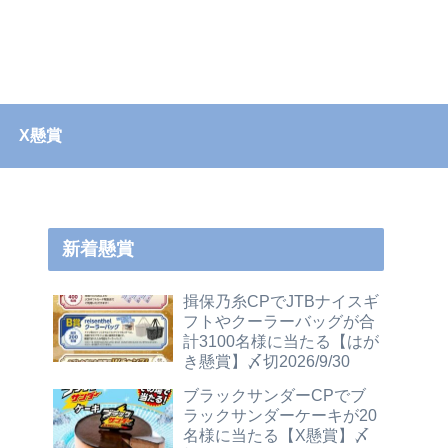
X懸賞
新着懸賞
揖保乃糸CPでJTBナイスギ
フトやクーラーバッグが合
計3100名様に当たる【はが
き懸賞】〆切2026/9/30
ブラックサンダーCPでブ
ラックサンダーケーキが20
名様に当たる【X懸賞】〆