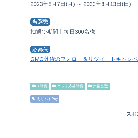
2023年8月7日(月) ～ 2023年8月13日(日)
当選数
抽選で期間中毎日300名様
応募先
GMO外貨のフォロー＆リツイートキャン
X懸賞
ネット応募懸賞
大量当選
えらべるPay
スポ