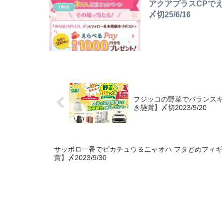
アクアプラスCPでえ
X懸賞
〆切25/6/16
フジッコの野菜でバランスキ
き懸賞】〆切2023/9/20
サッポロ一番でピカチュウ＆ニャオハ フタどめフィギ
賞】〆2023/9/30