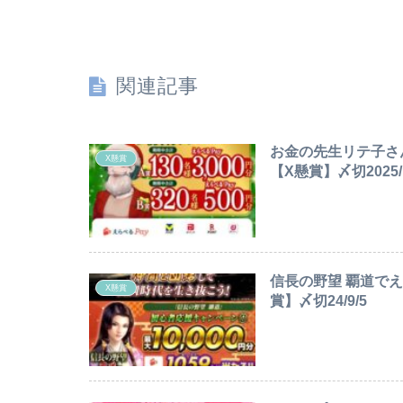
関連記事
お金の先生リテ子さん
X懸賞
【X懸賞】〆切2025/1
信長の野望 覇道でえら
X懸賞
賞】〆切24/9/5