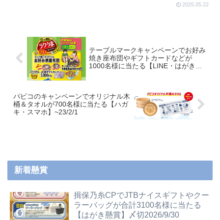
2025.05.22
テーブルマークキャンペーンでお好み
焼き座布団やギフトカードなどが
1000名様に当たる【LINE・はがき懸
賞】~2023/1/31
パピコのキャンペーンでオリジナル木
桶＆タオルが700名様に当たる【ハガ
キ・スマホ】~23/2/1
新着懸賞
揖保乃糸CPでJTBナイスギフトやクー
ラーバッグが合計3100名様に当たる
【はがき懸賞】〆切2026/9/30