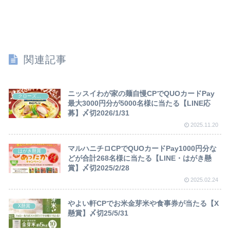
関連記事
ニッスイわが家の麺自慢CPでQUOカードPay
クローズド懸賞
最大3000円分が5000名様に当たる【LINE応
募】〆切2026/1/31
2025.11.20
マルハニチロCPでQUOカードPay1000円分な
はがき懸賞
どが合計268名様に当たる【LINE・はがき懸
賞】〆切2025/2/28
2025.02.24
やよい軒CPでお米金芽米や食事券が当たる【X
X懸賞
懸賞】〆切25/5/31