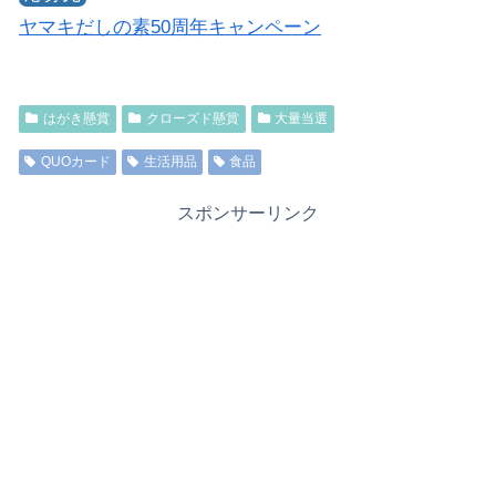
ヤマキだしの素50周年キャンペーン
はがき懸賞
クローズド懸賞
大量当選
QUOカード
生活用品
食品
スポンサーリンク