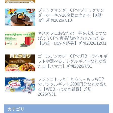
ブラックサンダーCPでブラックサン
ダーケーキが20名様に当たる【X懸
賞】〆切2026/7/10
ネスカフェあなたの一杯を未来につな
げようCPで商品詰め合わせが当たる
【封筒・はがき応募】〆切2026/12/31
ゴールデンカレーCPでJTBトラベルギ
フトや選べるデジタルギフトなどが当
たる【スマホ】〆切2026/7/31
フジッコもっと！とろぉ～もっちCP
でデジタルギフト2000円分などが当た
る【WEB・はがき懸賞】〆切
2026/7/31
カテゴリ