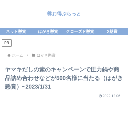
🉐お得ぷらっと
ネット懸賞
はがき懸賞
クローズド懸賞
X懸賞
PR
ホーム
はがき懸賞
ヤマキだしの素のキャンペーンで圧力鍋や商
品詰め合わせなどが500名様に当たる（はがき
懸賞）~2023/1/31
2022.12.06