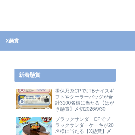
X懸賞
新着懸賞
揖保乃糸CPでJTBナイスギ
フトやクーラーバッグが合
計3100名様に当たる【はが
き懸賞】〆切2026/9/30
ブラックサンダーCPでブ
ラックサンダーケーキが20
名様に当たる【X懸賞】〆