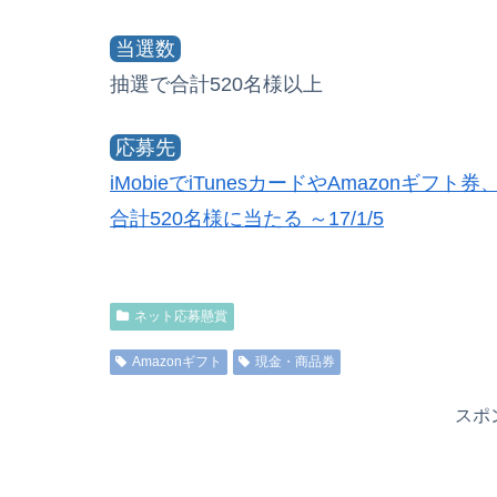
当選数
抽選で合計520名様以上
応募先
iMobieでiTunesカードやAmazonギフ
合計520名様に当たる ～17/1/5
ネット応募懸賞
Amazonギフト
現金・商品券
スポ