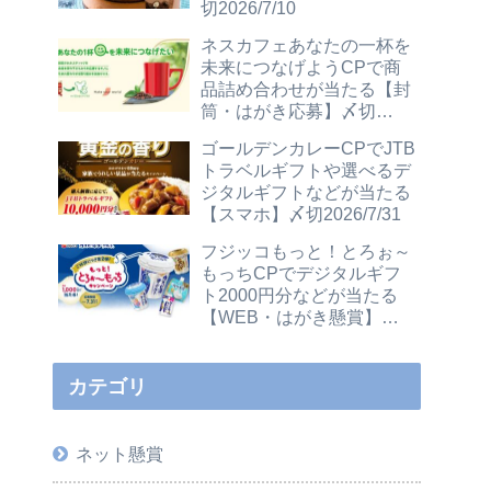
切2026/7/10
ネスカフェあなたの一杯を
未来につなげようCPで商
品詰め合わせが当たる【封
筒・はがき応募】〆切
2026/12/31
ゴールデンカレーCPでJTB
トラベルギフトや選べるデ
ジタルギフトなどが当たる
【スマホ】〆切2026/7/31
フジッコもっと！とろぉ～
もっちCPでデジタルギフ
ト2000円分などが当たる
【WEB・はがき懸賞】〆
切2026/7/31
カテゴリ
ネット懸賞