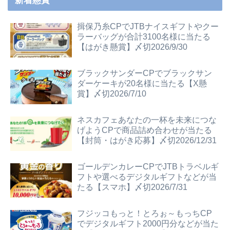
新着懸賞
揖保乃糸CPでJTBナイスギフトやクー
ラーバッグが合計3100名様に当たる
【はがき懸賞】〆切2026/9/30
ブラックサンダーCPでブラックサン
ダーケーキが20名様に当たる【X懸
賞】〆切2026/7/10
ネスカフェあなたの一杯を未来につな
げようCPで商品詰め合わせが当たる
【封筒・はがき応募】〆切2026/12/31
ゴールデンカレーCPでJTBトラベルギ
フトや選べるデジタルギフトなどが当
たる【スマホ】〆切2026/7/31
フジッコもっと！とろぉ～もっちCP
でデジタルギフト2000円分などが当た