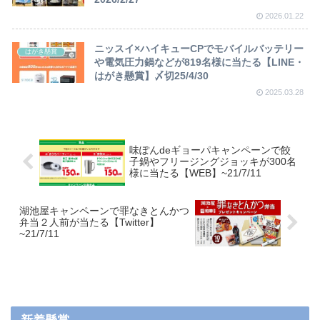
2026.01.22
ニッスイ×ハイキューCPでモバイルバッテリー
はがき懸賞
や電気圧力鍋などが819名様に当たる【LINE・
はがき懸賞】〆切25/4/30
2025.03.28
味ぽんdeギョーパキャンペーンで餃
子鍋やフリージングジョッキが300名
様に当たる【WEB】~21/7/11
湖池屋キャンペーンで罪なきとんかつ
弁当２人前が当たる【Twitter】
~21/7/11