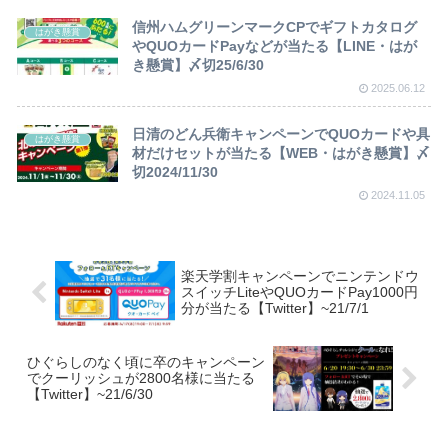
信州ハムグリーンマークCPでギフトカタログ
はがき懸賞
やQUOカードPayなどが当たる【LINE・はが
き懸賞】〆切25/6/30
2025.06.12
日清のどん兵衛キャンペーンでQUOカードや具
はがき懸賞
材だけセットが当たる【WEB・はがき懸賞】〆
切2024/11/30
2024.11.05
楽天学割キャンペーンでニンテンドウ
スイッチLiteやQUOカードPay1000円
分が当たる【Twitter】~21/7/1
ひぐらしのなく頃に卒のキャンペーン
でクーリッシュが2800名様に当たる
【Twitter】~21/6/30