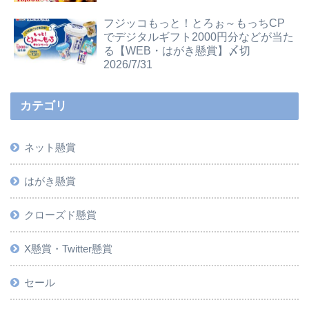
フジッコもっと！とろぉ～もっちCP
でデジタルギフト2000円分などが当た
る【WEB・はがき懸賞】〆切
2026/7/31
カテゴリ
ネット懸賞
はがき懸賞
クローズド懸賞
X懸賞・Twitter懸賞
セール