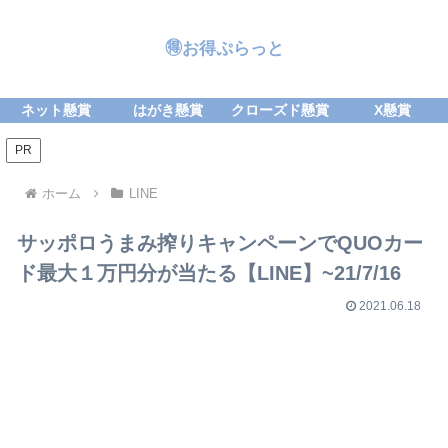
🉐お得ぷらっと
ネット懸賞
はがき懸賞
クローズド懸賞
X懸賞
PR
ホーム
LINE
サッポロうまみ搾りキャンペーンでQUOカー
ド最大１万円分が当たる【LINE】~21/7/16
2021.06.18