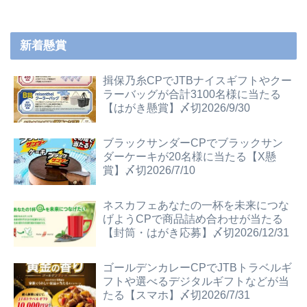
新着懸賞
揖保乃糸CPでJTBナイスギフトやクー
ラーバッグが合計3100名様に当たる
【はがき懸賞】〆切2026/9/30
ブラックサンダーCPでブラックサン
ダーケーキが20名様に当たる【X懸
賞】〆切2026/7/10
ネスカフェあなたの一杯を未来につな
げようCPで商品詰め合わせが当たる
【封筒・はがき応募】〆切2026/12/31
ゴールデンカレーCPでJTBトラベルギ
フトや選べるデジタルギフトなどが当
たる【スマホ】〆切2026/7/31