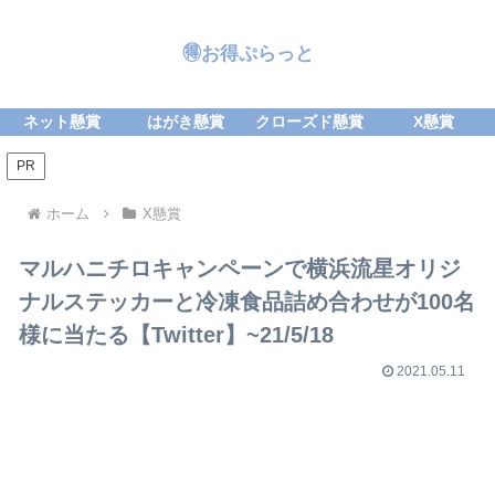
🉐お得ぷらっと
ネット懸賞
はがき懸賞
クローズド懸賞
X懸賞
PR
ホーム
X懸賞
マルハニチロキャンペーンで横浜流星オリジ
ナルステッカーと冷凍食品詰め合わせが100名
様に当たる【Twitter】~21/5/18
2021.05.11