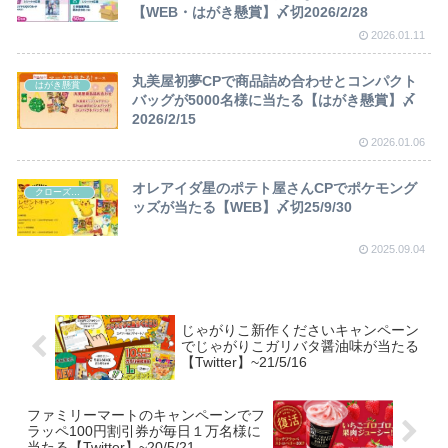
【WEB・はがき懸賞】〆切2026/2/28
2026.01.11
丸美屋初夢CPで商品詰め合わせとコンパクト
はがき懸賞
バッグが5000名様に当たる【はがき懸賞】〆
2026/2/15
2026.01.06
オレアイダ星のポテト屋さんCPでポケモング
クローズド懸賞
ッズが当たる【WEB】〆切25/9/30
2025.09.04
じゃがりこ新作くださいキャンペーン
でじゃがりこガリバタ醤油味が当たる
【Twitter】~21/5/16
ファミリーマートのキャンペーンでフ
ラッペ100円割引券が毎日１万名様に
当たる【Twitter】~20/5/21