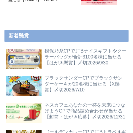
新着懸賞
揖保乃糸CPでJTBナイスギフトやクー
ラーバッグが合計3100名様に当たる
【はがき懸賞】〆切2026/9/30
ブラックサンダーCPでブラックサン
ダーケーキが20名様に当たる【X懸
賞】〆切2026/7/10
ネスカフェあなたの一杯を未来につな
げようCPで商品詰め合わせが当たる
【封筒・はがき応募】〆切2026/12/31
ゴールデンカレーCPでJTBトラベルギ