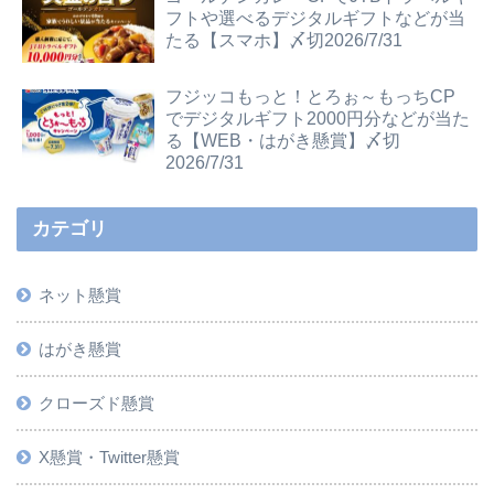
フトや選べるデジタルギフトなどが当
たる【スマホ】〆切2026/7/31
フジッコもっと！とろぉ～もっちCP
でデジタルギフト2000円分などが当た
る【WEB・はがき懸賞】〆切
2026/7/31
カテゴリ
ネット懸賞
はがき懸賞
クローズド懸賞
X懸賞・Twitter懸賞