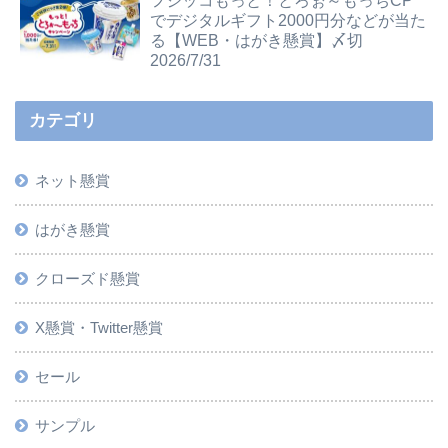
フジッコもっと！とろぉ～もっちCP
でデジタルギフト2000円分などが当た
る【WEB・はがき懸賞】〆切
2026/7/31
カテゴリ
ネット懸賞
はがき懸賞
クローズド懸賞
X懸賞・Twitter懸賞
セール
サンプル