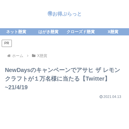
🉐お得ぷらっと
ネット懸賞
はがき懸賞
クローズド懸賞
X懸賞
PR
ホーム
X懸賞
NewDaysのキャンペーンでアサヒ ザ レモン
クラフトが１万名様に当たる【Twitter】
~21/4/19
2021.04.13