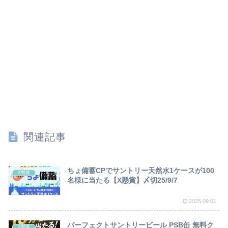
関連記事
ちょ備蓄CPでサントリー天然水1ケースが100
X懸賞
名様に当たる【X懸賞】〆切25/9/7
2025.09.01
パーフェクトサントリービール PSB缶 無料ク
X懸賞