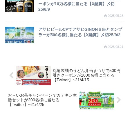
ーポンが10万名様に当たる【X懸賞】〆切
25/6/9
2025.05.28
アサヒビールCPでアサヒGINON６缶とタンブ
X懸賞
ラーが500名様に当たる【X懸賞】〆切25/9/2
2025.08.21
丸亀製麺のうどん弁当まつりで500円
引きクーポンが1000名様に当たる
【Twitter】~21/4/15
お～いお茶キャンペーンでカテキン生
活セットが200名様に当たる
【Twitter】~21/4/25