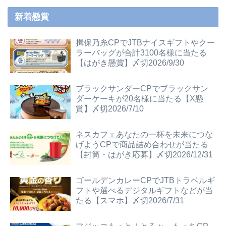
新着懸賞
揖保乃糸CPでJTBナイスギフトやクー
ラーバッグが合計3100名様に当たる
【はがき懸賞】〆切2026/9/30
ブラックサンダーCPでブラックサン
ダーケーキが20名様に当たる【X懸
賞】〆切2026/7/10
ネスカフェあなたの一杯を未来につな
げようCPで商品詰め合わせが当たる
【封筒・はがき応募】〆切2026/12/31
ゴールデンカレーCPでJTBトラベルギ
フトや選べるデジタルギフトなどが当
たる【スマホ】〆切2026/7/31