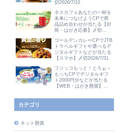
切2026/7/10
ネスカフェあなたの一杯を
未来につなげようCPで商
品詰め合わせが当たる【封
筒・はがき応募】〆切
2026/12/31
ゴールデンカレーCPでJTB
トラベルギフトや選べるデ
ジタルギフトなどが当たる
【スマホ】〆切2026/7/31
フジッコもっと！とろぉ～
もっちCPでデジタルギフ
ト2000円分などが当たる
【WEB・はがき懸賞】〆
切2026/7/31
カテゴリ
ネット懸賞