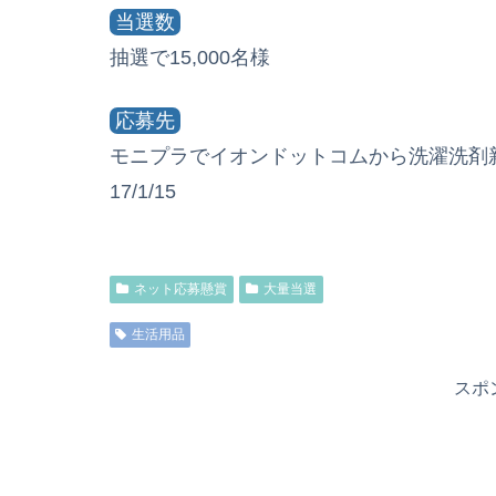
当選数
抽選で15,000名様
応募先
モニプラでイオンドットコムから洗濯洗剤新商
17/1/15
ネット応募懸賞
大量当選
生活用品
スポ