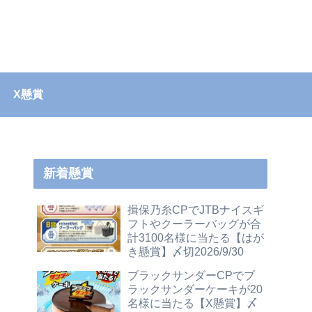
X懸賞
新着懸賞
揖保乃糸CPでJTBナイスギ
フトやクーラーバッグが合
計3100名様に当たる【はが
き懸賞】〆切2026/9/30
ブラックサンダーCPでブ
ラックサンダーケーキが20
名様に当たる【X懸賞】〆