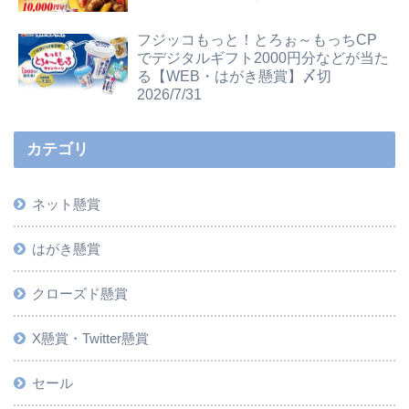
フジッコもっと！とろぉ～もっちCP
でデジタルギフト2000円分などが当た
る【WEB・はがき懸賞】〆切
2026/7/31
カテゴリ
ネット懸賞
はがき懸賞
クローズド懸賞
X懸賞・Twitter懸賞
セール