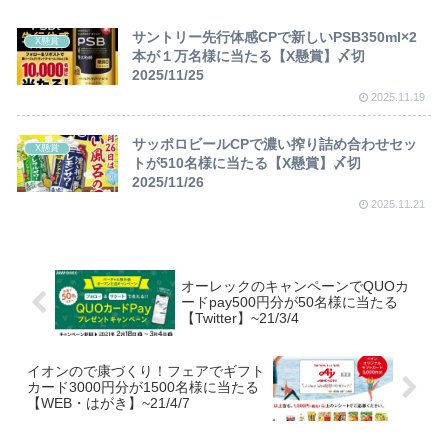
サントリー先行体感CPで新しいPSB350ml×2
X懸賞
本が１万名様に当たる【X懸賞】〆切
2025/11/25
2025.11.19
サッポロビールCPで濃い搾り詰め合わせセッ
X懸賞
トが510名様に当たる【X懸賞】〆切
2025/11/26
2025.11.21
オーレックのキャンペーンでQUOカ
ードpay500円分が50名様に当たる
【Twitter】~21/3/4
イオンので康づくり！フェアでギフト
カード3000円分が1500名様に当たる
【WEB・はがき】~21/4/7