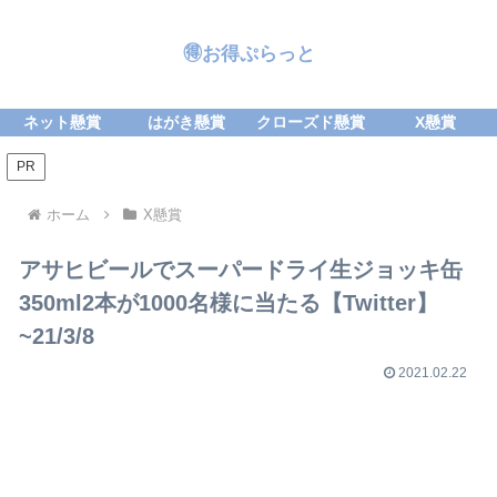
🉐お得ぷらっと
ネット懸賞
はがき懸賞
クローズド懸賞
X懸賞
PR
ホーム
X懸賞
アサヒビールでスーパードライ生ジョッキ缶
350ml2本が1000名様に当たる【Twitter】
~21/3/8
2021.02.22