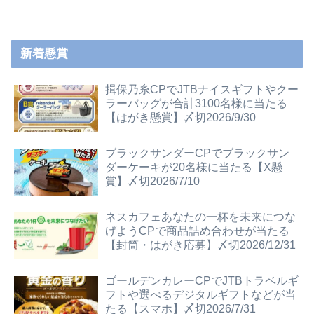
新着懸賞
揖保乃糸CPでJTBナイスギフトやクー
ラーバッグが合計3100名様に当たる
【はがき懸賞】〆切2026/9/30
ブラックサンダーCPでブラックサン
ダーケーキが20名様に当たる【X懸
賞】〆切2026/7/10
ネスカフェあなたの一杯を未来につな
げようCPで商品詰め合わせが当たる
【封筒・はがき応募】〆切2026/12/31
ゴールデンカレーCPでJTBトラベルギ
フトや選べるデジタルギフトなどが当
たる【スマホ】〆切2026/7/31